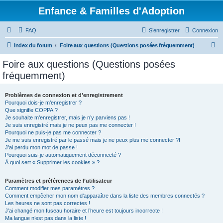
Enfance & Familles d'Adoption
FAQ
S’enregistrer
Connexion
R
Index du forum
Foire aux questions (Questions posées fréquemment)
e
Foire aux questions (Questions posées
c
fréquemment)
h
e
Problèmes de connexion et d’enregistrement
Pourquoi dois-je m’enregistrer ?
r
Que signifie COPPA ?
c
Je souhaite m’enregistrer, mais je n’y parviens pas !
Je suis enregistré mais je ne peux pas me connecter !
h
Pourquoi ne puis-je pas me connecter ?
Je me suis enregistré par le passé mais je ne peux plus me connecter ?!
e
J’ai perdu mon mot de passe !
r
Pourquoi suis-je automatiquement déconnecté ?
À quoi sert « Supprimer les cookies » ?
Paramètres et préférences de l’utilisateur
Comment modifier mes paramètres ?
Comment empêcher mon nom d’apparaître dans la liste des membres connectés ?
Les heures ne sont pas correctes !
J’ai changé mon fuseau horaire et l’heure est toujours incorrecte !
Ma langue n’est pas dans la liste !