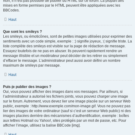
Non, il n’est pas possible de publier du HTML sur ce forum. La plupart des
mises en forme permises par le HTML peuvent être appliquées avec les
BBCodes.
Haut
Que sont les smileys ?
Les smileys, ou émoticônes, sont de petites images utilisées pour exprimer des
sentiments avec un code simple, exemple : :) signifie joyeux, :( signifie triste. La
liste complète des smileys est visible sur la page de rédaction de message.
Essayez toutefois de ne pas en abuser. Ils peuvent rapidement rendre un
message illisible et un modérateur peut décider de les retirer ou simplement
d’effacer le message. L’administrateur peut aussi avoir défini un nombre
maximum de smileys par message.
Haut
Puis-je publier des images ?
Oui, vous pouvez afficher des images dans vos messages. Par ailleurs, si
l’administrateur a autorisé les fichiers joints, vous pouvez charger une image
sur le forum. Autrement, vous devez lier une image placée sur un serveur Web
public, exemple : http://www.exemple.com/mon-image.gif. Vous ne pouvez pas
lier des images de votre ordinateur (sauf si c’est un serveur Web public) ni des
images placées derrière des mécanismes d’authentification, exemple : boîtes
aux lettres Hotmail ou Yahoo!, sites protégés par un mot de passe, etc. Pour
afficher l’image, utilisez la balise BBCode [img].
Haut