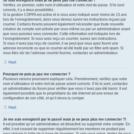
Je suis enregistré mais je ne peux pas me connecter !
Vérifiez, en premier, votre nom d’utilisateur et votre mot de passe. S’ils sont
corrects, il y a deux possibilités :
Si la gestion COPPA est active et si vous avez indiqué avoir moins de 13 ans
lors de l’enregistrement, alors vous devrez suivre les instructions reçues par
courriel. Certains forums peuvent également nécessiter que toute nouvelle
création de compte soit activée par vous-même ou par un administrateur avant
que vous puissiez vous connecter. Cette information est indiquée lors de
l’enregistrement. Si vous avez reçu un courriel, suivez ses instructions.
Si vous n’avez pas reçu de courriel, il se peut que vous ayez fourni une
adresse incorrecte ou que le courriel ait été traité par un filtre anti-spam. Si
vous êtes sûr de l’adresse courriel fournie, contactez un administrateur.
Haut
Pourquoi ne puis-je pas me connecter ?
Plusieurs raisons pourraient expliquer cela. Premièrement, vérifiez que votre
nom d’utilisateur et votre mot de passe soient corrects. S’ils le sont, contactez
un administrateur du forum pour vérifier que vous n’avez pas été banni. Il est
également possible que le propriétaire du site Internet ait une erreur de
configuration de son côté, et qu’il devra la corriger.
Haut
Je me suis enregistré par le passé mais je ne peux plus me connecter ?!
Il est possible qu’un administrateur ait désactivé ou supprimé votre compte. En
effet, il est courant de supprimer régulièrement les membres ne postant pas
pour réduire la taille de la base de données. Si cela vous arrive, tentez de vous