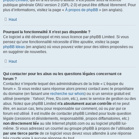
phpBB Limited
, qui en a les droits d’auteur. Il est publié sous la licence
publique générale GNU version 2 (GPL-2.0) et peut être diffusé librement. Pour
plus d’informations, visitez la page «
À propos de phpBB
» (en anglais).
Haut
Pourquoi la fonctionnalité X n’est pas disponible ?
Ce logiciel a été développé et mis sous licence par phpBB Limited. Si vous
pensez qu’une fonctionnalité nécessite d’être ajoutée, visitez la page
phpBB Ideas
(en anglais) où vous pouvez voter pour des idées proposées ou
en suggérer de nouvelles.
Haut
Qui contacter pour les abus ou les questions légales concernant ce
forum ?
Contactez n’importe lequel des administrateurs de la liste « L’équipe du
forum ». Si vous restez sans réponse alors prenez contact avec le propriétaire
du domaine (en faisant une
recherche sur whois
) ou si un service gratuit est
utilisé (exemple : Yahoo!, Free, f2s.com, etc.), avec le service de gestion ou des
abus. Notez que phpBB Limited
n’a absolument aucun contrôle
et ne peut
être, en aucun cas, tenu pour responsable sur
comment
,
où
ou
par qui
ce
forum est utilisé. Il est inutile de contacter phpBB Limited pour toute question
légale (cessions et désistements, responsabilité, propos diffamatoires, etc.)
non directement liée
au site Internet phpbb.com ou au logiciel phpBB lui-
même. Si vous adressez un courriel au groupe phpBB à propos de l’utilisation
par une tierce partie
de ce logiciel vous devez vous attendre à une réponse
très courte voire à aucune réponse du tout.