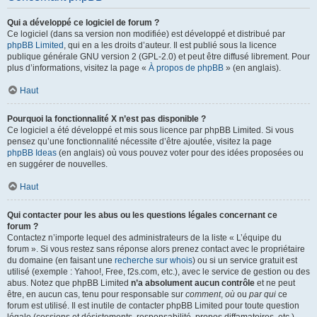
Qui a développé ce logiciel de forum ?
Ce logiciel (dans sa version non modifiée) est développé et distribué par
phpBB Limited
, qui en a les droits d’auteur. Il est publié sous la licence
publique générale GNU version 2 (GPL-2.0) et peut être diffusé librement. Pour
plus d’informations, visitez la page «
À propos de phpBB
» (en anglais).
Haut
Pourquoi la fonctionnalité X n’est pas disponible ?
Ce logiciel a été développé et mis sous licence par phpBB Limited. Si vous
pensez qu’une fonctionnalité nécessite d’être ajoutée, visitez la page
phpBB Ideas
(en anglais) où vous pouvez voter pour des idées proposées ou
en suggérer de nouvelles.
Haut
Qui contacter pour les abus ou les questions légales concernant ce
forum ?
Contactez n’importe lequel des administrateurs de la liste « L’équipe du
forum ». Si vous restez sans réponse alors prenez contact avec le propriétaire
du domaine (en faisant une
recherche sur whois
) ou si un service gratuit est
utilisé (exemple : Yahoo!, Free, f2s.com, etc.), avec le service de gestion ou des
abus. Notez que phpBB Limited
n’a absolument aucun contrôle
et ne peut
être, en aucun cas, tenu pour responsable sur
comment
,
où
ou
par qui
ce
forum est utilisé. Il est inutile de contacter phpBB Limited pour toute question