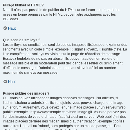
Puis-je utiliser le HTML ?
Non, il n’est pas possible de publier du HTML sur ce forum. La plupart des
mises en forme permises par le HTML peuvent être appliquées avec les
BBCodes.
Haut
Que sont les smileys ?
Les smileys, ou émoticônes, sont de petites images utilisées pour exprimer des
sentiments avec un code simple, exemple : :) signifie joyeux, :( signifie triste. La
liste complète des smileys est visible sur la page de rédaction de message.
Essayez toutefois de ne pas en abuser. Ils peuvent rapidement rendre un
message illisible et un modérateur peut décider de les retirer ou simplement
d’effacer le message. L’administrateur peut aussi avoir défini un nombre
maximum de smileys par message.
Haut
Puis-je publier des images ?
Oui, vous pouvez afficher des images dans vos messages. Par ailleurs, si
l’administrateur a autorisé les fichiers joints, vous pouvez charger une image
sur le forum. Autrement, vous devez lier une image placée sur un serveur Web
public, exemple : http://www.exemple.com/mon-image.gif. Vous ne pouvez pas
lier des images de votre ordinateur (sauf si c’est un serveur Web public) ni des
images placées derrière des mécanismes d’authentification, exemple : boîtes
aux lettres Hotmail ou Yahoo!, sites protégés par un mot de passe, etc. Pour