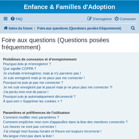
Enfance & Familles d'Adoption
FAQ
S’enregistrer
Connexion
R
Index du forum
Foire aux questions (Questions posées fréquemment)
e
Foire aux questions (Questions posées
c
fréquemment)
h
e
Problèmes de connexion et d’enregistrement
Pourquoi dois-je m’enregistrer ?
r
Que signifie COPPA ?
c
Je souhaite m’enregistrer, mais je n’y parviens pas !
Je suis enregistré mais je ne peux pas me connecter !
h
Pourquoi ne puis-je pas me connecter ?
Je me suis enregistré par le passé mais je ne peux plus me connecter ?!
e
J’ai perdu mon mot de passe !
r
Pourquoi suis-je automatiquement déconnecté ?
À quoi sert « Supprimer les cookies » ?
Paramètres et préférences de l’utilisateur
Comment modifier mes paramètres ?
Comment empêcher mon nom d’apparaître dans la liste des membres connectés ?
Les heures ne sont pas correctes !
J’ai changé mon fuseau horaire et l’heure est toujours incorrecte !
Ma langue n’est pas dans la liste !