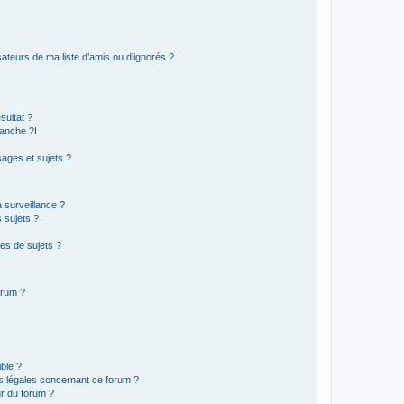
ateurs de ma liste d’amis ou d’ignorés ?
sultat ?
anche ?!
ages et sujets ?
a surveillance ?
 sujets ?
es de sujets ?
orum ?
ible ?
ns légales concernant ce forum ?
r du forum ?