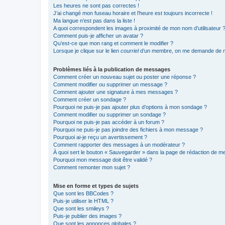
Les heures ne sont pas correctes !
J’ai changé mon fuseau horaire et l’heure est toujours incorrecte !
Ma langue n’est pas dans la liste !
A quoi correspondent les images à proximité de mon nom d’utilisateur 
Comment puis-je afficher un avatar ?
Qu’est-ce que mon rang et comment le modifier ?
Lorsque je clique sur le lien
courriel
d’un membre, on me demande de m
Problèmes liés à la publication de messages
Comment créer un nouveau sujet ou poster une réponse ?
Comment modifier ou supprimer un message ?
Comment ajouter une signature à mes messages ?
Comment créer un sondage ?
Pourquoi ne puis-je pas ajouter plus d’options à mon sondage ?
Comment modifier ou supprimer un sondage ?
Pourquoi ne puis-je pas accéder à un forum ?
Pourquoi ne puis-je pas joindre des fichiers à mon message ?
Pourquoi ai-je reçu un avertissement ?
Comment rapporter des messages à un modérateur ?
À quoi sert le bouton « Sauvegarder » dans la page de rédaction de 
Pourquoi mon message doit être validé ?
Comment remonter mon sujet ?
Mise en forme et types de sujets
Que sont les BBCodes ?
Puis-je utiliser le HTML ?
Que sont les smileys ?
Puis-je publier des images ?
Que sont les annonces globales ?