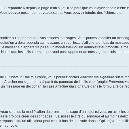
 « Répondre » depuis la page d’un sujet. Il se peut que vous ayez besoin d’être e
: Vous
pouvez
poster de nouveaux sujets, Vous
pouvez
joindre des fichiers, etc.
modifier ou supprimer que vos propres messages. Vous pouvez modifier un message
lqu’un a déjà répondu au message, un petit texte s’affichera en bas du message ind
n. Ce message n’apparaîtra pas si un modérateur ou un administrateur modifie le mes
ive. Notez que les utilisateurs ne peuvent pas supprimer un message une fois que qu
e l’utilisateur. Une fois créée, vous pouvez cocher
Attacher ma signature
sur le fo
 « Attacher ma signature » à partir du panneau de l’utilisateur (onglet
Préférences 
 à un message en décochant la case
Attacher ma signature
dans le formulaire de ré
ouveau sujet ou la modification du premier message d’un sujet (si vous en avez les p
 le droit de créer des sondages). Saisissez le titre du sondage et au moins deux o
onses qu’un utilisateur peut choisir lors de son vote dans « Option(s) par l’utilis
er leur vote.