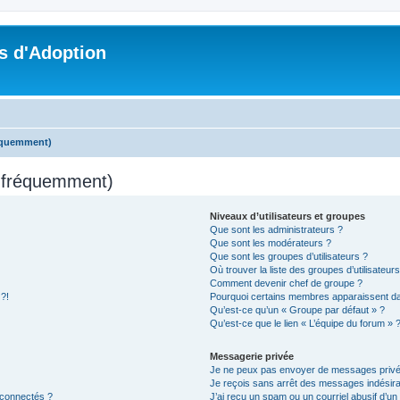
s d'Adoption
réquemment)
s fréquemment)
Niveaux d’utilisateurs et groupes
Que sont les administrateurs ?
Que sont les modérateurs ?
Que sont les groupes d’utilisateurs ?
Où trouver la liste des groupes d’utilisateur
Comment devenir chef de groupe ?
 ?!
Pourquoi certains membres apparaissent dan
Qu’est-ce qu’un « Groupe par défaut » ?
Qu’est-ce que le lien « L’équipe du forum » 
Messagerie privée
Je ne peux pas envoyer de messages privé
Je reçois sans arrêt des messages indésira
 connectés ?
J’ai reçu un spam ou un courriel abusif d’u