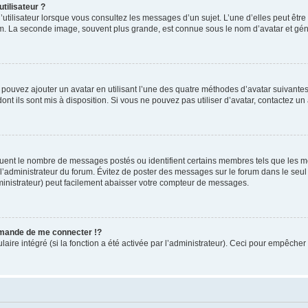
tilisateur ?
utilisateur lorsque vous consultez les messages d’un sujet. L’une d’elles peut êtr
rum. La seconde image, souvent plus grande, est connue sous le nom d’avatar et 
s pouvez ajouter un avatar en utilisant l’une des quatre méthodes d’avatar suivantes 
ont ils sont mis à disposition. Si vous ne pouvez pas utiliser d’avatar, contactez un
iquent le nombre de messages postés ou identifient certains membres tels que les 
ar l’administrateur du forum. Évitez de poster des messages sur le forum dans le seu
ministrateur) peut facilement abaisser votre compteur de messages.
mande de me connecter !?
re intégré (si la fonction a été activée par l’administrateur). Ceci pour empêcher l’u