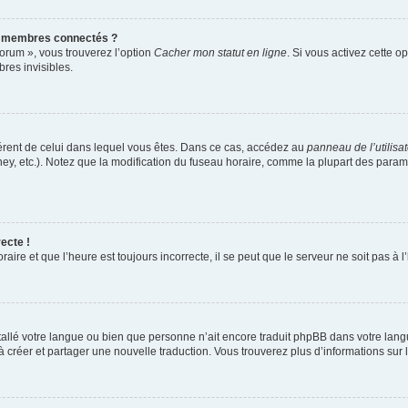
s membres connectés ?
forum », vous trouverez l’option
Cacher mon statut en ligne
. Si vous activez cette o
es invisibles.
ifférent de celui dans lequel vous êtes. Dans ce cas, accédez au
panneau de l’utilisa
ney, etc.). Notez que la modification du fuseau horaire, comme la plupart des para
ecte !
aire et que l’heure est toujours incorrecte, il se peut que le serveur ne soit pas à
installé votre langue ou bien que personne n’ait encore traduit phpBB dans votre l
s à créer et partager une nouvelle traduction. Vous trouverez plus d’informations sur l