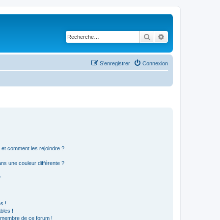
Rechercher
Recherche avancé
S’enregistrer
Connexion
s et comment les rejoindre ?
s une couleur différente ?
?
s !
bles !
n membre de ce forum !