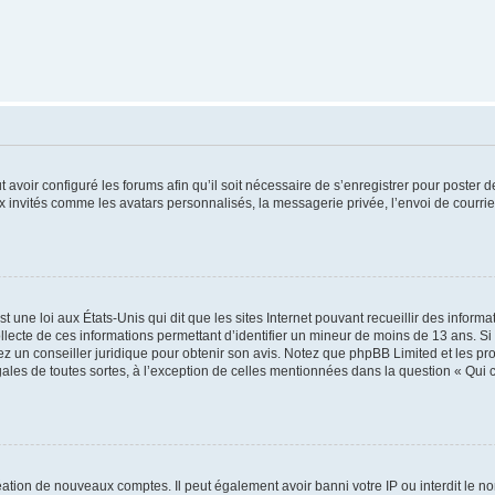
t avoir configuré les forums afin qu’il soit nécessaire de s’enregistrer pour poster
x invités comme les avatars personnalisés, la messagerie privée, l’envoi de courri
t une loi aux États-Unis qui dit que les sites Internet pouvant recueillir des infor
ollecte de ces informations permettant d’identifier un mineur de moins de 13 ans. S
tez un conseiller juridique pour obtenir son avis. Notez que phpBB Limited et les pr
gales de toutes sortes, à l’exception de celles mentionnées dans la question « Qui
réation de nouveaux comptes. Il peut également avoir banni votre IP ou interdit le no