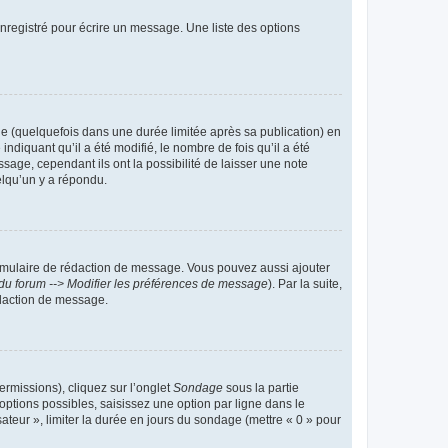
nregistré pour écrire un message. Une liste des options
 (quelquefois dans une durée limitée après sa publication) en
iquant qu’il a été modifié, le nombre de fois qu’il a été
sage, cependant ils ont la possibilité de laisser une note
elqu’un y a répondu.
rmulaire de rédaction de message. Vous pouvez aussi ajouter
du forum --> Modifier les préférences de message
). Par la suite,
daction de message.
ermissions), cliquez sur l’onglet
Sondage
sous la partie
ptions possibles, saisissez une option par ligne dans le
ateur », limiter la durée en jours du sondage (mettre « 0 » pour