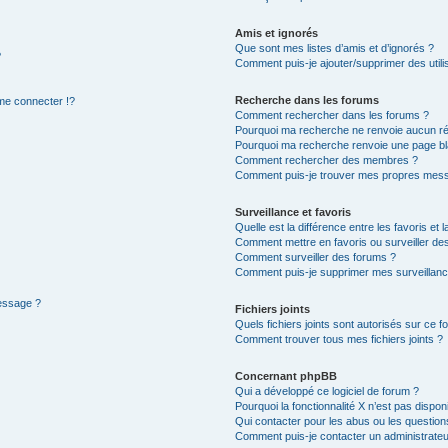
Amis et ignorés
Que sont mes listes d’amis et d’ignorés ?
?
Comment puis-je ajouter/supprimer des utilis
Recherche dans les forums
e connecter !?
Comment rechercher dans les forums ?
Pourquoi ma recherche ne renvoie aucun ré
Pourquoi ma recherche renvoie une page bl
Comment rechercher des membres ?
Comment puis-je trouver mes propres mess
Surveillance et favoris
Quelle est la différence entre les favoris et l
Comment mettre en favoris ou surveiller des
Comment surveiller des forums ?
Comment puis-je supprimer mes surveillanc
message ?
Fichiers joints
Quels fichiers joints sont autorisés sur ce f
Comment trouver tous mes fichiers joints ?
Concernant phpBB
Qui a développé ce logiciel de forum ?
Pourquoi la fonctionnalité X n’est pas dispon
Qui contacter pour les abus ou les questio
Comment puis-je contacter un administrateu