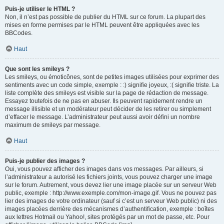
Puis-je utiliser le HTML ?
Non, il n’est pas possible de publier du HTML sur ce forum. La plupart des
mises en forme permises par le HTML peuvent être appliquées avec les
BBCodes.
Haut
Que sont les smileys ?
Les smileys, ou émoticônes, sont de petites images utilisées pour exprimer des
sentiments avec un code simple, exemple : :) signifie joyeux, :( signifie triste. La
liste complète des smileys est visible sur la page de rédaction de message.
Essayez toutefois de ne pas en abuser. Ils peuvent rapidement rendre un
message illisible et un modérateur peut décider de les retirer ou simplement
d’effacer le message. L’administrateur peut aussi avoir défini un nombre
maximum de smileys par message.
Haut
Puis-je publier des images ?
Oui, vous pouvez afficher des images dans vos messages. Par ailleurs, si
l’administrateur a autorisé les fichiers joints, vous pouvez charger une image
sur le forum. Autrement, vous devez lier une image placée sur un serveur Web
public, exemple : http://www.exemple.com/mon-image.gif. Vous ne pouvez pas
lier des images de votre ordinateur (sauf si c’est un serveur Web public) ni des
images placées derrière des mécanismes d’authentification, exemple : boîtes
aux lettres Hotmail ou Yahoo!, sites protégés par un mot de passe, etc. Pour