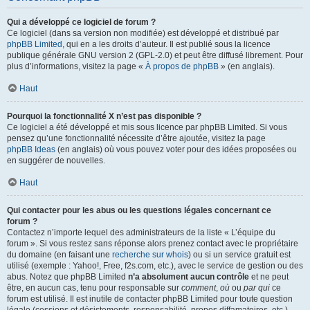
Qui a développé ce logiciel de forum ?
Ce logiciel (dans sa version non modifiée) est développé et distribué par
phpBB Limited
, qui en a les droits d’auteur. Il est publié sous la licence
publique générale GNU version 2 (GPL-2.0) et peut être diffusé librement. Pour
plus d’informations, visitez la page «
À propos de phpBB
» (en anglais).
Haut
Pourquoi la fonctionnalité X n’est pas disponible ?
Ce logiciel a été développé et mis sous licence par phpBB Limited. Si vous
pensez qu’une fonctionnalité nécessite d’être ajoutée, visitez la page
phpBB Ideas
(en anglais) où vous pouvez voter pour des idées proposées ou
en suggérer de nouvelles.
Haut
Qui contacter pour les abus ou les questions légales concernant ce
forum ?
Contactez n’importe lequel des administrateurs de la liste « L’équipe du
forum ». Si vous restez sans réponse alors prenez contact avec le propriétaire
du domaine (en faisant une
recherche sur whois
) ou si un service gratuit est
utilisé (exemple : Yahoo!, Free, f2s.com, etc.), avec le service de gestion ou des
abus. Notez que phpBB Limited
n’a absolument aucun contrôle
et ne peut
être, en aucun cas, tenu pour responsable sur
comment
,
où
ou
par qui
ce
forum est utilisé. Il est inutile de contacter phpBB Limited pour toute question