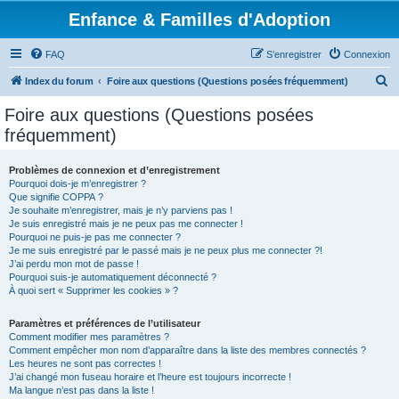
Enfance & Familles d'Adoption
FAQ
S’enregistrer
Connexion
R
Index du forum
Foire aux questions (Questions posées fréquemment)
e
Foire aux questions (Questions posées
c
fréquemment)
h
e
Problèmes de connexion et d’enregistrement
Pourquoi dois-je m’enregistrer ?
r
Que signifie COPPA ?
c
Je souhaite m’enregistrer, mais je n’y parviens pas !
Je suis enregistré mais je ne peux pas me connecter !
h
Pourquoi ne puis-je pas me connecter ?
Je me suis enregistré par le passé mais je ne peux plus me connecter ?!
e
J’ai perdu mon mot de passe !
r
Pourquoi suis-je automatiquement déconnecté ?
À quoi sert « Supprimer les cookies » ?
Paramètres et préférences de l’utilisateur
Comment modifier mes paramètres ?
Comment empêcher mon nom d’apparaître dans la liste des membres connectés ?
Les heures ne sont pas correctes !
J’ai changé mon fuseau horaire et l’heure est toujours incorrecte !
Ma langue n’est pas dans la liste !