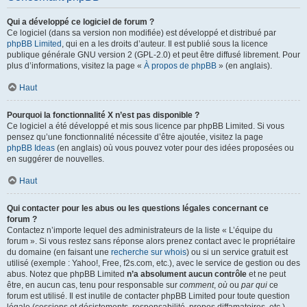
Qui a développé ce logiciel de forum ?
Ce logiciel (dans sa version non modifiée) est développé et distribué par
phpBB Limited
, qui en a les droits d’auteur. Il est publié sous la licence
publique générale GNU version 2 (GPL-2.0) et peut être diffusé librement. Pour
plus d’informations, visitez la page «
À propos de phpBB
» (en anglais).
Haut
Pourquoi la fonctionnalité X n’est pas disponible ?
Ce logiciel a été développé et mis sous licence par phpBB Limited. Si vous
pensez qu’une fonctionnalité nécessite d’être ajoutée, visitez la page
phpBB Ideas
(en anglais) où vous pouvez voter pour des idées proposées ou
en suggérer de nouvelles.
Haut
Qui contacter pour les abus ou les questions légales concernant ce
forum ?
Contactez n’importe lequel des administrateurs de la liste « L’équipe du
forum ». Si vous restez sans réponse alors prenez contact avec le propriétaire
du domaine (en faisant une
recherche sur whois
) ou si un service gratuit est
utilisé (exemple : Yahoo!, Free, f2s.com, etc.), avec le service de gestion ou des
abus. Notez que phpBB Limited
n’a absolument aucun contrôle
et ne peut
être, en aucun cas, tenu pour responsable sur
comment
,
où
ou
par qui
ce
forum est utilisé. Il est inutile de contacter phpBB Limited pour toute question