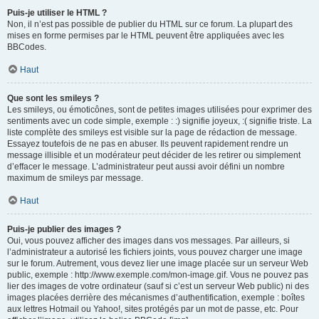
Puis-je utiliser le HTML ?
Non, il n’est pas possible de publier du HTML sur ce forum. La plupart des
mises en forme permises par le HTML peuvent être appliquées avec les
BBCodes.
Haut
Que sont les smileys ?
Les smileys, ou émoticônes, sont de petites images utilisées pour exprimer des
sentiments avec un code simple, exemple : :) signifie joyeux, :( signifie triste. La
liste complète des smileys est visible sur la page de rédaction de message.
Essayez toutefois de ne pas en abuser. Ils peuvent rapidement rendre un
message illisible et un modérateur peut décider de les retirer ou simplement
d’effacer le message. L’administrateur peut aussi avoir défini un nombre
maximum de smileys par message.
Haut
Puis-je publier des images ?
Oui, vous pouvez afficher des images dans vos messages. Par ailleurs, si
l’administrateur a autorisé les fichiers joints, vous pouvez charger une image
sur le forum. Autrement, vous devez lier une image placée sur un serveur Web
public, exemple : http://www.exemple.com/mon-image.gif. Vous ne pouvez pas
lier des images de votre ordinateur (sauf si c’est un serveur Web public) ni des
images placées derrière des mécanismes d’authentification, exemple : boîtes
aux lettres Hotmail ou Yahoo!, sites protégés par un mot de passe, etc. Pour