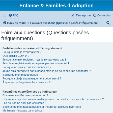
Enfance & Familles d'Adoption
FAQ
S’enregistrer
Connexion
R
Index du forum
Foire aux questions (Questions posées fréquemment)
e
Foire aux questions (Questions posées
c
fréquemment)
h
e
Problèmes de connexion et d’enregistrement
Pourquoi dois-je m’enregistrer ?
r
Que signifie COPPA ?
c
Je souhaite m’enregistrer, mais je n’y parviens pas !
Je suis enregistré mais je ne peux pas me connecter !
h
Pourquoi ne puis-je pas me connecter ?
Je me suis enregistré par le passé mais je ne peux plus me connecter ?!
e
J’ai perdu mon mot de passe !
r
Pourquoi suis-je automatiquement déconnecté ?
À quoi sert « Supprimer les cookies » ?
Paramètres et préférences de l’utilisateur
Comment modifier mes paramètres ?
Comment empêcher mon nom d’apparaître dans la liste des membres connectés ?
Les heures ne sont pas correctes !
J’ai changé mon fuseau horaire et l’heure est toujours incorrecte !
Ma langue n’est pas dans la liste !