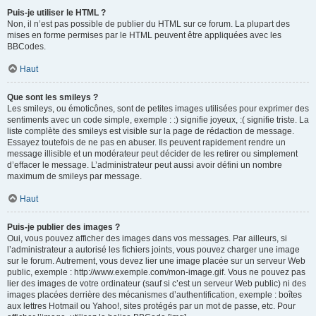
Puis-je utiliser le HTML ?
Non, il n’est pas possible de publier du HTML sur ce forum. La plupart des
mises en forme permises par le HTML peuvent être appliquées avec les
BBCodes.
Haut
Que sont les smileys ?
Les smileys, ou émoticônes, sont de petites images utilisées pour exprimer des
sentiments avec un code simple, exemple : :) signifie joyeux, :( signifie triste. La
liste complète des smileys est visible sur la page de rédaction de message.
Essayez toutefois de ne pas en abuser. Ils peuvent rapidement rendre un
message illisible et un modérateur peut décider de les retirer ou simplement
d’effacer le message. L’administrateur peut aussi avoir défini un nombre
maximum de smileys par message.
Haut
Puis-je publier des images ?
Oui, vous pouvez afficher des images dans vos messages. Par ailleurs, si
l’administrateur a autorisé les fichiers joints, vous pouvez charger une image
sur le forum. Autrement, vous devez lier une image placée sur un serveur Web
public, exemple : http://www.exemple.com/mon-image.gif. Vous ne pouvez pas
lier des images de votre ordinateur (sauf si c’est un serveur Web public) ni des
images placées derrière des mécanismes d’authentification, exemple : boîtes
aux lettres Hotmail ou Yahoo!, sites protégés par un mot de passe, etc. Pour