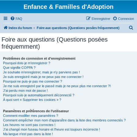
Enfance & Familles d'Adoption
FAQ
S’enregistrer
Connexion
R
Index du forum
Foire aux questions (Questions posées fréquemment)
e
Foire aux questions (Questions posées
c
fréquemment)
h
e
Problèmes de connexion et d’enregistrement
Pourquoi dois-je m’enregistrer ?
r
Que signifie COPPA ?
c
Je souhaite m’enregistrer, mais je n’y parviens pas !
Je suis enregistré mais je ne peux pas me connecter !
h
Pourquoi ne puis-je pas me connecter ?
Je me suis enregistré par le passé mais je ne peux plus me connecter ?!
e
J’ai perdu mon mot de passe !
r
Pourquoi suis-je automatiquement déconnecté ?
À quoi sert « Supprimer les cookies » ?
Paramètres et préférences de l’utilisateur
Comment modifier mes paramètres ?
Comment empêcher mon nom d’apparaître dans la liste des membres connectés ?
Les heures ne sont pas correctes !
J’ai changé mon fuseau horaire et l’heure est toujours incorrecte !
Ma langue n’est pas dans la liste !