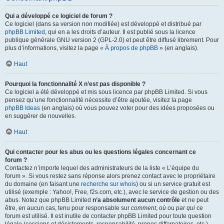
Qui a développé ce logiciel de forum ?
Ce logiciel (dans sa version non modifiée) est développé et distribué par
phpBB Limited
, qui en a les droits d’auteur. Il est publié sous la licence
publique générale GNU version 2 (GPL-2.0) et peut être diffusé librement. Pour
plus d’informations, visitez la page «
À propos de phpBB
» (en anglais).
Haut
Pourquoi la fonctionnalité X n’est pas disponible ?
Ce logiciel a été développé et mis sous licence par phpBB Limited. Si vous
pensez qu’une fonctionnalité nécessite d’être ajoutée, visitez la page
phpBB Ideas
(en anglais) où vous pouvez voter pour des idées proposées ou
en suggérer de nouvelles.
Haut
Qui contacter pour les abus ou les questions légales concernant ce
forum ?
Contactez n’importe lequel des administrateurs de la liste « L’équipe du
forum ». Si vous restez sans réponse alors prenez contact avec le propriétaire
du domaine (en faisant une
recherche sur whois
) ou si un service gratuit est
utilisé (exemple : Yahoo!, Free, f2s.com, etc.), avec le service de gestion ou des
abus. Notez que phpBB Limited
n’a absolument aucun contrôle
et ne peut
être, en aucun cas, tenu pour responsable sur
comment
,
où
ou
par qui
ce
forum est utilisé. Il est inutile de contacter phpBB Limited pour toute question