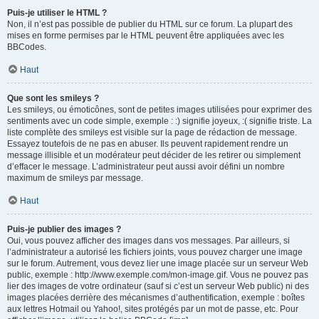
Puis-je utiliser le HTML ?
Non, il n’est pas possible de publier du HTML sur ce forum. La plupart des
mises en forme permises par le HTML peuvent être appliquées avec les
BBCodes.
Haut
Que sont les smileys ?
Les smileys, ou émoticônes, sont de petites images utilisées pour exprimer des
sentiments avec un code simple, exemple : :) signifie joyeux, :( signifie triste. La
liste complète des smileys est visible sur la page de rédaction de message.
Essayez toutefois de ne pas en abuser. Ils peuvent rapidement rendre un
message illisible et un modérateur peut décider de les retirer ou simplement
d’effacer le message. L’administrateur peut aussi avoir défini un nombre
maximum de smileys par message.
Haut
Puis-je publier des images ?
Oui, vous pouvez afficher des images dans vos messages. Par ailleurs, si
l’administrateur a autorisé les fichiers joints, vous pouvez charger une image
sur le forum. Autrement, vous devez lier une image placée sur un serveur Web
public, exemple : http://www.exemple.com/mon-image.gif. Vous ne pouvez pas
lier des images de votre ordinateur (sauf si c’est un serveur Web public) ni des
images placées derrière des mécanismes d’authentification, exemple : boîtes
aux lettres Hotmail ou Yahoo!, sites protégés par un mot de passe, etc. Pour