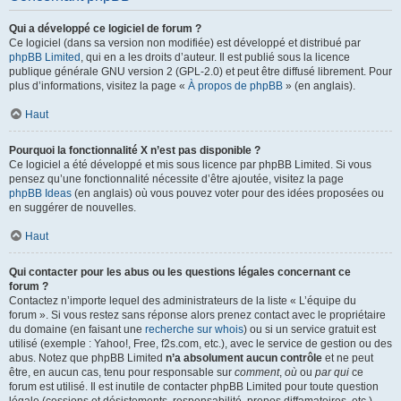
Qui a développé ce logiciel de forum ?
Ce logiciel (dans sa version non modifiée) est développé et distribué par
phpBB Limited
, qui en a les droits d’auteur. Il est publié sous la licence
publique générale GNU version 2 (GPL-2.0) et peut être diffusé librement. Pour
plus d’informations, visitez la page «
À propos de phpBB
» (en anglais).
Haut
Pourquoi la fonctionnalité X n’est pas disponible ?
Ce logiciel a été développé et mis sous licence par phpBB Limited. Si vous
pensez qu’une fonctionnalité nécessite d’être ajoutée, visitez la page
phpBB Ideas
(en anglais) où vous pouvez voter pour des idées proposées ou
en suggérer de nouvelles.
Haut
Qui contacter pour les abus ou les questions légales concernant ce
forum ?
Contactez n’importe lequel des administrateurs de la liste « L’équipe du
forum ». Si vous restez sans réponse alors prenez contact avec le propriétaire
du domaine (en faisant une
recherche sur whois
) ou si un service gratuit est
utilisé (exemple : Yahoo!, Free, f2s.com, etc.), avec le service de gestion ou des
abus. Notez que phpBB Limited
n’a absolument aucun contrôle
et ne peut
être, en aucun cas, tenu pour responsable sur
comment
,
où
ou
par qui
ce
forum est utilisé. Il est inutile de contacter phpBB Limited pour toute question