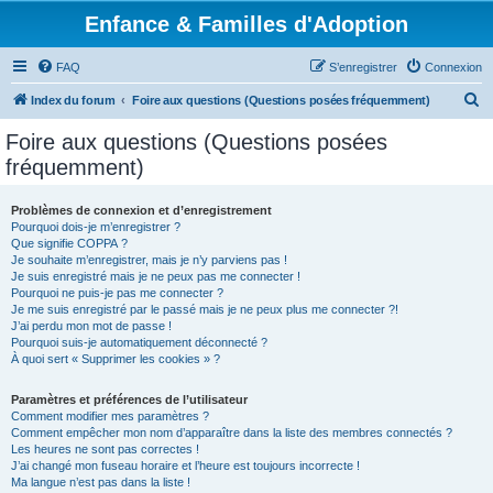
Enfance & Familles d'Adoption
FAQ
S’enregistrer
Connexion
R
Index du forum
Foire aux questions (Questions posées fréquemment)
e
Foire aux questions (Questions posées
c
fréquemment)
h
e
Problèmes de connexion et d’enregistrement
Pourquoi dois-je m’enregistrer ?
r
Que signifie COPPA ?
c
Je souhaite m’enregistrer, mais je n’y parviens pas !
Je suis enregistré mais je ne peux pas me connecter !
h
Pourquoi ne puis-je pas me connecter ?
Je me suis enregistré par le passé mais je ne peux plus me connecter ?!
e
J’ai perdu mon mot de passe !
r
Pourquoi suis-je automatiquement déconnecté ?
À quoi sert « Supprimer les cookies » ?
Paramètres et préférences de l’utilisateur
Comment modifier mes paramètres ?
Comment empêcher mon nom d’apparaître dans la liste des membres connectés ?
Les heures ne sont pas correctes !
J’ai changé mon fuseau horaire et l’heure est toujours incorrecte !
Ma langue n’est pas dans la liste !