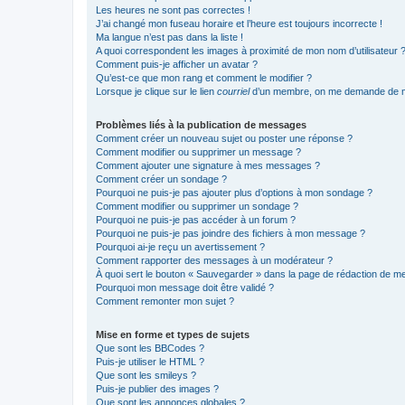
Les heures ne sont pas correctes !
J’ai changé mon fuseau horaire et l’heure est toujours incorrecte !
Ma langue n’est pas dans la liste !
A quoi correspondent les images à proximité de mon nom d’utilisateur 
Comment puis-je afficher un avatar ?
Qu’est-ce que mon rang et comment le modifier ?
Lorsque je clique sur le lien
courriel
d’un membre, on me demande de m
Problèmes liés à la publication de messages
Comment créer un nouveau sujet ou poster une réponse ?
Comment modifier ou supprimer un message ?
Comment ajouter une signature à mes messages ?
Comment créer un sondage ?
Pourquoi ne puis-je pas ajouter plus d’options à mon sondage ?
Comment modifier ou supprimer un sondage ?
Pourquoi ne puis-je pas accéder à un forum ?
Pourquoi ne puis-je pas joindre des fichiers à mon message ?
Pourquoi ai-je reçu un avertissement ?
Comment rapporter des messages à un modérateur ?
À quoi sert le bouton « Sauvegarder » dans la page de rédaction de 
Pourquoi mon message doit être validé ?
Comment remonter mon sujet ?
Mise en forme et types de sujets
Que sont les BBCodes ?
Puis-je utiliser le HTML ?
Que sont les smileys ?
Puis-je publier des images ?
Que sont les annonces globales ?