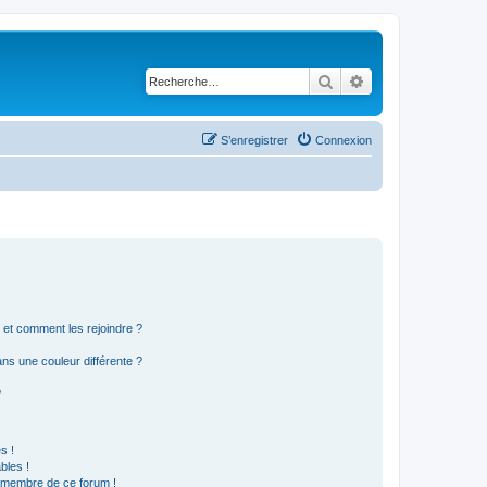
Rechercher
Recherche avancé
S’enregistrer
Connexion
s et comment les rejoindre ?
s une couleur différente ?
?
s !
bles !
n membre de ce forum !