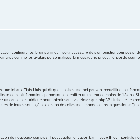
t avoir configuré les forums afin qu’il soit nécessaire de s’enregistrer pour poster
x invités comme les avatars personnalisés, la messagerie privée, l’envoi de courri
t une loi aux États-Unis qui dit que les sites Internet pouvant recueillir des infor
ollecte de ces informations permettant d’identifier un mineur de moins de 13 ans. S
tez un conseiller juridique pour obtenir son avis. Notez que phpBB Limited et les pr
gales de toutes sortes, à l’exception de celles mentionnées dans la question « Qui
réation de nouveaux comptes. Il peut également avoir banni votre IP ou interdit le no