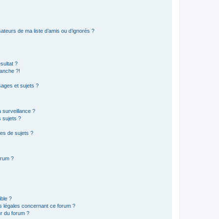
ateurs de ma liste d’amis ou d’ignorés ?
sultat ?
anche ?!
ages et sujets ?
a surveillance ?
 sujets ?
es de sujets ?
orum ?
ible ?
ns légales concernant ce forum ?
r du forum ?