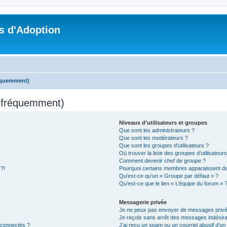
s d'Adoption
réquemment)
s fréquemment)
Niveaux d’utilisateurs et groupes
Que sont les administrateurs ?
Que sont les modérateurs ?
Que sont les groupes d’utilisateurs ?
Où trouver la liste des groupes d’utilisateur
Comment devenir chef de groupe ?
 ?!
Pourquoi certains membres apparaissent dan
Qu’est-ce qu’un « Groupe par défaut » ?
Qu’est-ce que le lien « L’équipe du forum » 
Messagerie privée
Je ne peux pas envoyer de messages privé
Je reçois sans arrêt des messages indésira
 connectés ?
J’ai reçu un spam ou un courriel abusif d’u