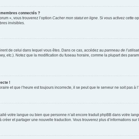
s membres connectés ?
forum », vous trouverez l’option
Cacher mon statut en ligne
. Si vous activez cette o
es invisibles.
ifférent de celui dans lequel vous êtes. Dans ce cas, accédez au
panneau de l’utilisa
ney, etc.). Notez que la modification du fuseau horaire, comme la plupart des para
ecte !
aire et que l’heure est toujours incorrecte, il se peut que le serveur ne soit pas à
installé votre langue ou bien que personne n’ait encore traduit phpBB dans votre l
s à créer et partager une nouvelle traduction. Vous trouverez plus d’informations sur l