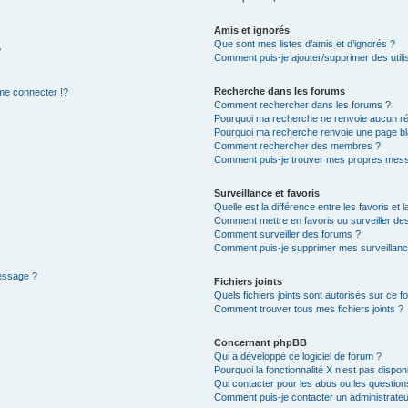
Amis et ignorés
Que sont mes listes d’amis et d’ignorés ?
?
Comment puis-je ajouter/supprimer des utilis
Recherche dans les forums
e connecter !?
Comment rechercher dans les forums ?
Pourquoi ma recherche ne renvoie aucun ré
Pourquoi ma recherche renvoie une page bl
Comment rechercher des membres ?
Comment puis-je trouver mes propres mess
Surveillance et favoris
Quelle est la différence entre les favoris et l
Comment mettre en favoris ou surveiller des
Comment surveiller des forums ?
Comment puis-je supprimer mes surveillanc
message ?
Fichiers joints
Quels fichiers joints sont autorisés sur ce f
Comment trouver tous mes fichiers joints ?
Concernant phpBB
Qui a développé ce logiciel de forum ?
Pourquoi la fonctionnalité X n’est pas dispon
Qui contacter pour les abus ou les questio
Comment puis-je contacter un administrateu