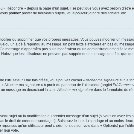
 « Répondre » depuis la page d’un sujet. Il se peut que vous ayez besoin d’être e
: Vous
pouvez
poster de nouveaux sujets, Vous
pouvez
joindre des fichiers, etc.
modifier ou supprimer que vos propres messages. Vous pouvez modifier un message
lqu’un a déjà répondu au message, un petit texte s’affichera en bas du message ind
n. Ce message n’apparaîtra pas si un modérateur ou un administrateur modifie le mes
ive. Notez que les utilisateurs ne peuvent pas supprimer un message une fois que qu
e l’utilisateur. Une fois créée, vous pouvez cocher
Attacher ma signature
sur le fo
 « Attacher ma signature » à partir du panneau de l’utilisateur (onglet
Préférences 
 à un message en décochant la case
Attacher ma signature
dans le formulaire de ré
ouveau sujet ou la modification du premier message d’un sujet (si vous en avez les p
 le droit de créer des sondages). Saisissez le titre du sondage et au moins deux o
onses qu’un utilisateur peut choisir lors de son vote dans « Option(s) par l’utilis
er leur vote.