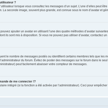
tilisateur ?
utilisateur lorsque vous consultez les messages d’un sujet. L’une d’elles peut êtr
rum. La seconde image, souvent plus grande, est connue sous le nom d’avatar et 
s pouvez ajouter un avatar en utilisant l’une des quatre méthodes d’avatar suivantes 
ont ils sont mis à disposition. Si vous ne pouvez pas utiliser d’avatar, contactez un
iquent le nombre de messages postés ou identifient certains membres tels que les 
ar l’administrateur du forum. Évitez de poster des messages sur le forum dans le seu
ministrateur) peut facilement abaisser votre compteur de messages.
mande de me connecter !?
re intégré (si la fonction a été activée par l’administrateur). Ceci pour empêcher l’u