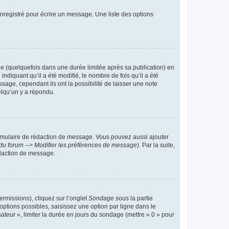
nregistré pour écrire un message. Une liste des options
 (quelquefois dans une durée limitée après sa publication) en
iquant qu’il a été modifié, le nombre de fois qu’il a été
sage, cependant ils ont la possibilité de laisser une note
elqu’un y a répondu.
rmulaire de rédaction de message. Vous pouvez aussi ajouter
du forum --> Modifier les préférences de message
). Par la suite,
daction de message.
ermissions), cliquez sur l’onglet
Sondage
sous la partie
ptions possibles, saisissez une option par ligne dans le
ateur », limiter la durée en jours du sondage (mettre « 0 » pour