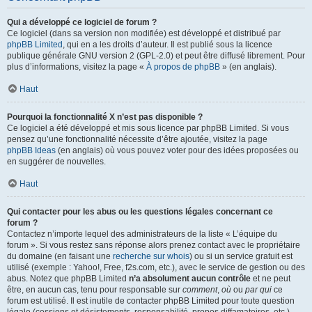
Qui a développé ce logiciel de forum ?
Ce logiciel (dans sa version non modifiée) est développé et distribué par
phpBB Limited
, qui en a les droits d’auteur. Il est publié sous la licence
publique générale GNU version 2 (GPL-2.0) et peut être diffusé librement. Pour
plus d’informations, visitez la page «
À propos de phpBB
» (en anglais).
Haut
Pourquoi la fonctionnalité X n’est pas disponible ?
Ce logiciel a été développé et mis sous licence par phpBB Limited. Si vous
pensez qu’une fonctionnalité nécessite d’être ajoutée, visitez la page
phpBB Ideas
(en anglais) où vous pouvez voter pour des idées proposées ou
en suggérer de nouvelles.
Haut
Qui contacter pour les abus ou les questions légales concernant ce
forum ?
Contactez n’importe lequel des administrateurs de la liste « L’équipe du
forum ». Si vous restez sans réponse alors prenez contact avec le propriétaire
du domaine (en faisant une
recherche sur whois
) ou si un service gratuit est
utilisé (exemple : Yahoo!, Free, f2s.com, etc.), avec le service de gestion ou des
abus. Notez que phpBB Limited
n’a absolument aucun contrôle
et ne peut
être, en aucun cas, tenu pour responsable sur
comment
,
où
ou
par qui
ce
forum est utilisé. Il est inutile de contacter phpBB Limited pour toute question