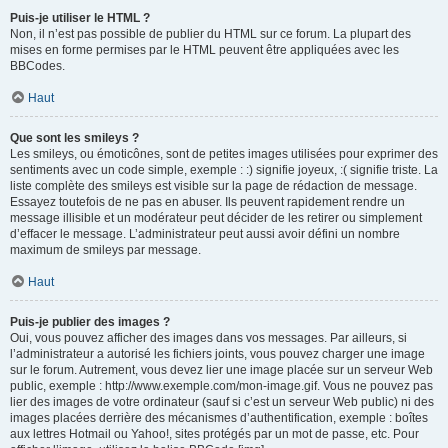
Puis-je utiliser le HTML ?
Non, il n’est pas possible de publier du HTML sur ce forum. La plupart des
mises en forme permises par le HTML peuvent être appliquées avec les
BBCodes.
Haut
Que sont les smileys ?
Les smileys, ou émoticônes, sont de petites images utilisées pour exprimer des
sentiments avec un code simple, exemple : :) signifie joyeux, :( signifie triste. La
liste complète des smileys est visible sur la page de rédaction de message.
Essayez toutefois de ne pas en abuser. Ils peuvent rapidement rendre un
message illisible et un modérateur peut décider de les retirer ou simplement
d’effacer le message. L’administrateur peut aussi avoir défini un nombre
maximum de smileys par message.
Haut
Puis-je publier des images ?
Oui, vous pouvez afficher des images dans vos messages. Par ailleurs, si
l’administrateur a autorisé les fichiers joints, vous pouvez charger une image
sur le forum. Autrement, vous devez lier une image placée sur un serveur Web
public, exemple : http://www.exemple.com/mon-image.gif. Vous ne pouvez pas
lier des images de votre ordinateur (sauf si c’est un serveur Web public) ni des
images placées derrière des mécanismes d’authentification, exemple : boîtes
aux lettres Hotmail ou Yahoo!, sites protégés par un mot de passe, etc. Pour