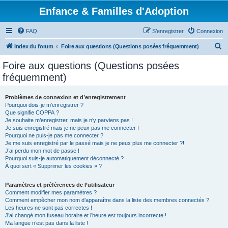
Enfance & Familles d'Adoption
FAQ
S’enregistrer
Connexion
R
Index du forum
Foire aux questions (Questions posées fréquemment)
e
Foire aux questions (Questions posées
c
fréquemment)
h
e
Problèmes de connexion et d’enregistrement
Pourquoi dois-je m’enregistrer ?
r
Que signifie COPPA ?
c
Je souhaite m’enregistrer, mais je n’y parviens pas !
Je suis enregistré mais je ne peux pas me connecter !
h
Pourquoi ne puis-je pas me connecter ?
Je me suis enregistré par le passé mais je ne peux plus me connecter ?!
e
J’ai perdu mon mot de passe !
r
Pourquoi suis-je automatiquement déconnecté ?
À quoi sert « Supprimer les cookies » ?
Paramètres et préférences de l’utilisateur
Comment modifier mes paramètres ?
Comment empêcher mon nom d’apparaître dans la liste des membres connectés ?
Les heures ne sont pas correctes !
J’ai changé mon fuseau horaire et l’heure est toujours incorrecte !
Ma langue n’est pas dans la liste !