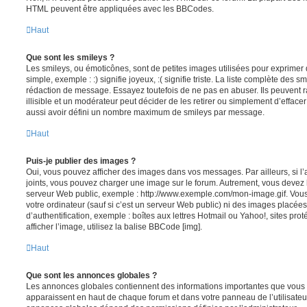
HTML peuvent être appliquées avec les BBCodes.
Haut
Que sont les smileys ?
Les smileys, ou émoticônes, sont de petites images utilisées pour exprime
simple, exemple : :) signifie joyeux, :( signifie triste. La liste complète des s
rédaction de message. Essayez toutefois de ne pas en abuser. Ils peuvent
illisible et un modérateur peut décider de les retirer ou simplement d’efface
aussi avoir défini un nombre maximum de smileys par message.
Haut
Puis-je publier des images ?
Oui, vous pouvez afficher des images dans vos messages. Par ailleurs, si l’a
joints, vous pouvez charger une image sur le forum. Autrement, vous devez 
serveur Web public, exemple : http://www.exemple.com/mon-image.gif. Vou
votre ordinateur (sauf si c’est un serveur Web public) ni des images placé
d’authentification, exemple : boîtes aux lettres Hotmail ou Yahoo!, sites pro
afficher l’image, utilisez la balise BBCode [img].
Haut
Que sont les annonces globales ?
Les annonces globales contiennent des informations importantes que vous d
apparaissent en haut de chaque forum et dans votre panneau de l’utilisateur