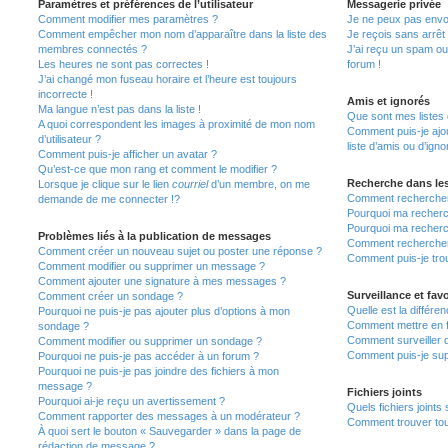
Paramètres et préférences de l’utilisateur
Messagerie privée
Comment modifier mes paramètres ?
Je ne peux pas envo
Comment empêcher mon nom d’apparaître dans la liste des
Je reçois sans arrêt
membres connectés ?
J’ai reçu un spam ou
Les heures ne sont pas correctes !
forum !
J’ai changé mon fuseau horaire et l’heure est toujours
incorrecte !
Amis et ignorés
Ma langue n’est pas dans la liste !
Que sont mes listes 
A quoi correspondent les images à proximité de mon nom
Comment puis-je ajou
d’utilisateur ?
liste d’amis ou d’igno
Comment puis-je afficher un avatar ?
Qu’est-ce que mon rang et comment le modifier ?
Recherche dans le
Lorsque je clique sur le lien
courriel
d’un membre, on me
Comment rechercher
demande de me connecter !?
Pourquoi ma recherc
Pourquoi ma recherc
Problèmes liés à la publication de messages
Comment recherche
Comment créer un nouveau sujet ou poster une réponse ?
Comment puis-je tro
Comment modifier ou supprimer un message ?
Comment ajouter une signature à mes messages ?
Surveillance et favo
Comment créer un sondage ?
Quelle est la différen
Pourquoi ne puis-je pas ajouter plus d’options à mon
Comment mettre en fa
sondage ?
Comment surveiller 
Comment modifier ou supprimer un sondage ?
Comment puis-je sup
Pourquoi ne puis-je pas accéder à un forum ?
Pourquoi ne puis-je pas joindre des fichiers à mon
message ?
Fichiers joints
Pourquoi ai-je reçu un avertissement ?
Quels fichiers joints
Comment rapporter des messages à un modérateur ?
Comment trouver tous
À quoi sert le bouton « Sauvegarder » dans la page de
rédaction de message ?