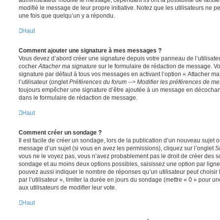
modifié le message de leur propre initiative. Notez que les utilisateurs n
une fois que quelqu’un y a répondu.
Haut
Comment ajouter une signature à mes messages ?
Vous devez d’abord créer une signature depuis votre panneau de l’utilisate
cocher
Attacher ma signature
sur le formulaire de rédaction de message. Vo
signature par défaut à tous vos messages en activant l’option « Attacher ma
l’utilisateur (onglet
Préférences du forum --> Modifier les préférences de m
toujours empêcher une signature d’être ajoutée à un message en décochan
dans le formulaire de rédaction de message.
Haut
Comment créer un sondage ?
Il est facile de créer un sondage, lors de la publication d’un nouveau sujet 
message d’un sujet (si vous en avez les permissions), cliquez sur l’onglet
S
vous ne le voyez pas, vous n’avez probablement pas le droit de créer des so
sondage et au moins deux options possibles, saisissez une option par lig
pouvez aussi indiquer le nombre de réponses qu’un utilisateur peut choisir 
par l’utilisateur », limiter la durée en jours du sondage (mettre « 0 » pour un
aux utilisateurs de modifier leur vote.
Haut