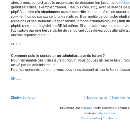
alors prenez contact avec le propriétaire du domaine (en faisant une
recher
gratuit est utilisé (exemple : Yahoo!, Free, f2s.com, etc.), avec le service d
phpBB Limited
n’a absolument aucun contrôle
et ne peut être, en aucun c
comment
,
où
ou
par qui
ce forum est utilisé. Il est inutile de contacter phpB
(cessions et désistements, responsabilité, propos diffamatoires, etc.)
non di
phpbb.com ou au logiciel phpBB lui-même. Si vous adressez un courriel a
l’utilisation
par une tierce partie
de ce logiciel vous devez vous attendre à 
aucune réponse du tout.
Haut
Comment puis-je contacter un administrateur du forum ?
Pour l’ensemble des utilisateurs du forum, vous pouvez utiliser le lien « Nous
activé par un administrateur.
Pour les membres du forum, vous pouvez également utiliser le lien « L’équi
Haut
Index du forum
Nous contacter
Supprimer le
Développé par
phpBB
® Forum Software © phpBB L
Traduit par
phpBB-fr.com
Confidentialité
|
Conditions