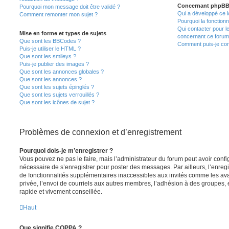
Concernant phpB
Pourquoi mon message doit être validé ?
Qui a développé ce l
Comment remonter mon sujet ?
Pourquoi la fonctionn
Qui contacter pour l
Mise en forme et types de sujets
concernant ce forum
Que sont les BBCodes ?
Comment puis-je cont
Puis-je utiliser le HTML ?
Que sont les smileys ?
Puis-je publier des images ?
Que sont les annonces globales ?
Que sont les annonces ?
Que sont les sujets épinglés ?
Que sont les sujets verrouillés ?
Que sont les icônes de sujet ?
Problèmes de connexion et d’enregistrement
Pourquoi dois-je m’enregistrer ?
Vous pouvez ne pas le faire, mais l’administrateur du forum peut avoir configu
nécessaire de s’enregistrer pour poster des messages. Par ailleurs, l’enreg
de fonctionnalités supplémentaires inaccessibles aux invités comme les av
privée, l’envoi de courriels aux autres membres, l’adhésion à des groupes, 
rapide et vivement conseillée.
Haut
Que signifie COPPA ?