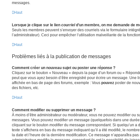
messages.
Haut
Lorsque je clique sur le lien
courriel
d’un membre, on me demande de me
Seuls les membres peuvent s’envoyer des courriels via le formulaire intégré (
l’administrateur). Ceci pour empêcher l’utilisation malveillante de la fonctionn
Haut
Problèmes liés à la publication de messages
Comment créer un nouveau sujet ou poster une réponse ?
Cliquez sur le bouton « Nouveau » depuis la page d’un forum ou « Répondre 
peut que vous ayez besoin d’être enregistré pour écrire un message. Une li
affichée en bas de page des forums, exemple : Vous
pouvez
poster de nouv
des fichiers, etc.
Haut
Comment modifier ou supprimer un message ?
À moins d’être administrateur ou modérateur, vous ne pouvez modifier ou 
messages. Vous pouvez modifier un message (quelquefois dans une durée l
cliquant sur le bouton
modifier
du message correspondant. Si quelqu’un a d
texte s’affichera en bas du message indiquant qu’il a été modifié, le nombre 
la date et l’heure de la dernière modification. Ce message n’apparaîtra pas
administrateur modifie le message, cependant ils ont la possibilité de laisse