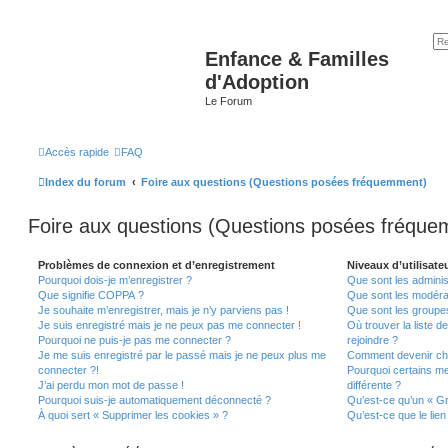
Enfance & Familles
d'Adoption
Le Forum
Accès rapide
FAQ
Index du forum
Foire aux questions (Questions posées fréquemment)
Foire aux questions (Questions posées fréqu
Problèmes de connexion et d’enregistrement
Niveaux d’utilisate
Pourquoi dois-je m’enregistrer ?
Que sont les adminis
Que signifie COPPA ?
Que sont les modéra
Je souhaite m’enregistrer, mais je n’y parviens pas !
Que sont les groupes 
Je suis enregistré mais je ne peux pas me connecter !
Où trouver la liste d
Pourquoi ne puis-je pas me connecter ?
rejoindre ?
Je me suis enregistré par le passé mais je ne peux plus me
Comment devenir ch
connecter ?!
Pourquoi certains m
J’ai perdu mon mot de passe !
différente ?
Pourquoi suis-je automatiquement déconnecté ?
Qu’est-ce qu’un « Gr
À quoi sert « Supprimer les cookies » ?
Qu’est-ce que le lien