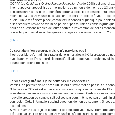
COPPA (ou
Children’s Online Privacy Protection Act
de 1998) est une loi aux
Internet pouvant recueillir des informations de mineurs de moins de 13 ans
écrit des parents (ou d’un tuteur légal) pour la collecte de ces informations 
moins de 13 ans. Si vous n’êtes pas sûr que cela s’applique à vous, lorsqu
quelqu’un le fait à votre place, contactez un conseiller juridique pour obte
et les propriétaires de ce forum ne peuvent pas fournir de conseils juridique
pour des questions légales de toutes sortes, à l’exception de celles mentio
contacter pour les abus ou les questions légales concernant ce forum ? ».
Haut
Je souhaite m’enregistrer, mais je n’y parviens pas !
Il est possible qu’un administrateur du forum ait désactivé la création de 
avoir banni votre IP ou interdit le nom d’utilisateur que vous souhaitez utili
forum pour obtenir de l’aide.
Haut
Je suis enregistré mais je ne peux pas me connecter !
Vérifiez, en premier, votre nom d’utilisateur et votre mot de passe. S’ils sont c
Si la gestion COPPA est active et si vous avez indiqué avoir moins de 13 ans
vous devrez suivre les instructions reçues par courriel. Certains forums pe
nouvelle création de compte soit activée par vous-même ou par un administ
connecter. Cette information est indiquée lors de l’enregistrement. Si vous a
instructions.
Si vous n’avez pas reçu de courriel, il se peut que vous ayez fourni une adre
été traité par un filtre anti-spam. Si vous êtes sûr de l’adresse courriel fourn