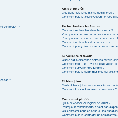
Amis et ignorés
Que sont mes listes d’amis et d’ignorés ?
?
Comment puis-je ajouter/supprimer des utilis
Recherche dans les forums
e connecter !?
Comment rechercher dans les forums ?
Pourquoi ma recherche ne renvoie aucun ré
Pourquoi ma recherche renvoie une page bl
Comment rechercher des membres ?
Comment puis-je trouver mes propres mess
Surveillance et favoris
Quelle est la différence entre les favoris et l
Comment mettre en favoris ou surveiller des
Comment surveiller des forums ?
Comment puis-je supprimer mes surveillanc
message ?
Fichiers joints
Quels fichiers joints sont autorisés sur ce f
Comment trouver tous mes fichiers joints ?
Concernant phpBB
Qui a développé ce logiciel de forum ?
Pourquoi la fonctionnalité X n’est pas dispon
Qui contacter pour les abus ou les questio
Comment puis-je contacter un administrateu