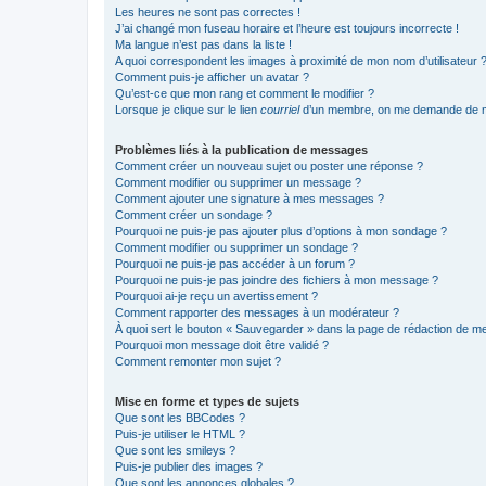
Les heures ne sont pas correctes !
J’ai changé mon fuseau horaire et l’heure est toujours incorrecte !
Ma langue n’est pas dans la liste !
A quoi correspondent les images à proximité de mon nom d’utilisateur 
Comment puis-je afficher un avatar ?
Qu’est-ce que mon rang et comment le modifier ?
Lorsque je clique sur le lien
courriel
d’un membre, on me demande de m
Problèmes liés à la publication de messages
Comment créer un nouveau sujet ou poster une réponse ?
Comment modifier ou supprimer un message ?
Comment ajouter une signature à mes messages ?
Comment créer un sondage ?
Pourquoi ne puis-je pas ajouter plus d’options à mon sondage ?
Comment modifier ou supprimer un sondage ?
Pourquoi ne puis-je pas accéder à un forum ?
Pourquoi ne puis-je pas joindre des fichiers à mon message ?
Pourquoi ai-je reçu un avertissement ?
Comment rapporter des messages à un modérateur ?
À quoi sert le bouton « Sauvegarder » dans la page de rédaction de 
Pourquoi mon message doit être validé ?
Comment remonter mon sujet ?
Mise en forme et types de sujets
Que sont les BBCodes ?
Puis-je utiliser le HTML ?
Que sont les smileys ?
Puis-je publier des images ?
Que sont les annonces globales ?