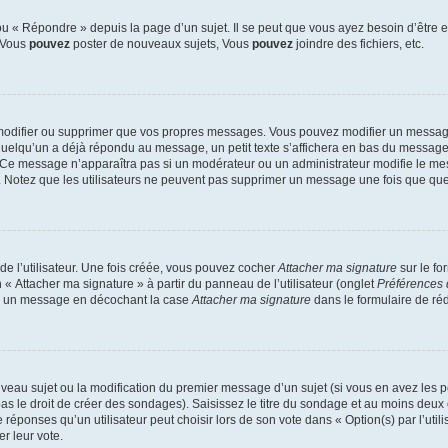
 « Répondre » depuis la page d’un sujet. Il se peut que vous ayez besoin d’être e
: Vous
pouvez
poster de nouveaux sujets, Vous
pouvez
joindre des fichiers, etc.
modifier ou supprimer que vos propres messages. Vous pouvez modifier un message
lqu’un a déjà répondu au message, un petit texte s’affichera en bas du message ind
n. Ce message n’apparaîtra pas si un modérateur ou un administrateur modifie le mes
ive. Notez que les utilisateurs ne peuvent pas supprimer un message une fois que qu
e l’utilisateur. Une fois créée, vous pouvez cocher
Attacher ma signature
sur le fo
 « Attacher ma signature » à partir du panneau de l’utilisateur (onglet
Préférences 
 à un message en décochant la case
Attacher ma signature
dans le formulaire de ré
ouveau sujet ou la modification du premier message d’un sujet (si vous en avez les p
 le droit de créer des sondages). Saisissez le titre du sondage et au moins deux o
onses qu’un utilisateur peut choisir lors de son vote dans « Option(s) par l’utilis
er leur vote.