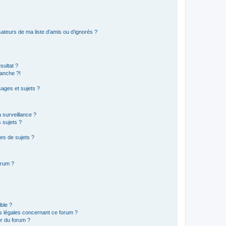
ateurs de ma liste d’amis ou d’ignorés ?
sultat ?
anche ?!
ages et sujets ?
a surveillance ?
 sujets ?
es de sujets ?
orum ?
ible ?
ns légales concernant ce forum ?
r du forum ?