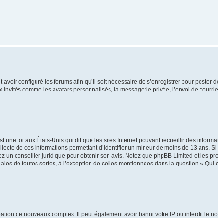
t avoir configuré les forums afin qu’il soit nécessaire de s’enregistrer pour poster
x invités comme les avatars personnalisés, la messagerie privée, l’envoi de courri
t une loi aux États-Unis qui dit que les sites Internet pouvant recueillir des infor
ollecte de ces informations permettant d’identifier un mineur de moins de 13 ans. S
tez un conseiller juridique pour obtenir son avis. Notez que phpBB Limited et les pr
gales de toutes sortes, à l’exception de celles mentionnées dans la question « Qui
réation de nouveaux comptes. Il peut également avoir banni votre IP ou interdit le no