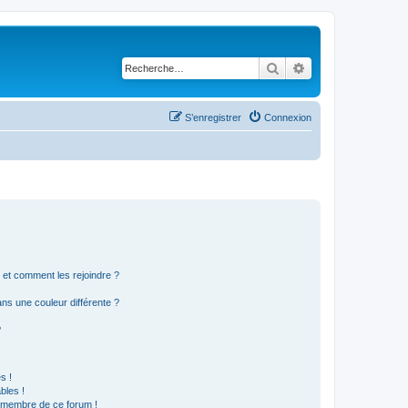
Rechercher
Recherche avancé
S’enregistrer
Connexion
s et comment les rejoindre ?
s une couleur différente ?
?
s !
bles !
n membre de ce forum !