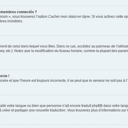
s membres connectés ?
forum », vous trouverez l’option
Cacher mon statut en ligne
. Si vous activez cette o
es invisibles.
ifférent de celui dans lequel vous êtes. Dans ce cas, accédez au
panneau de l’utilisa
ney, etc.). Notez que la modification du fuseau horaire, comme la plupart des para
ecte !
aire et que l’heure est toujours incorrecte, il se peut que le serveur ne soit pas à
installé votre langue ou bien que personne n’ait encore traduit phpBB dans votre l
s à créer et partager une nouvelle traduction. Vous trouverez plus d’informations sur l