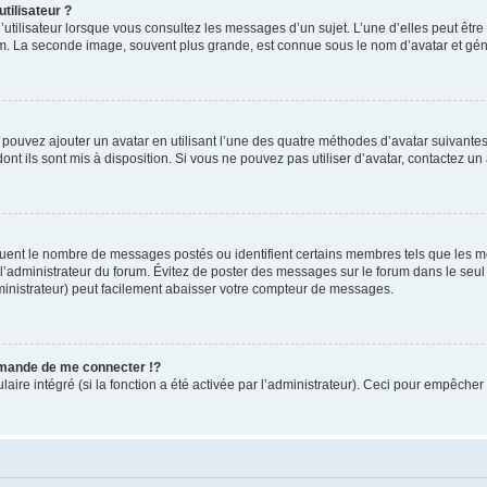
tilisateur ?
utilisateur lorsque vous consultez les messages d’un sujet. L’une d’elles peut êtr
rum. La seconde image, souvent plus grande, est connue sous le nom d’avatar et 
s pouvez ajouter un avatar en utilisant l’une des quatre méthodes d’avatar suivantes 
ont ils sont mis à disposition. Si vous ne pouvez pas utiliser d’avatar, contactez un
iquent le nombre de messages postés ou identifient certains membres tels que les 
ar l’administrateur du forum. Évitez de poster des messages sur le forum dans le seu
ministrateur) peut facilement abaisser votre compteur de messages.
mande de me connecter !?
re intégré (si la fonction a été activée par l’administrateur). Ceci pour empêcher l’u