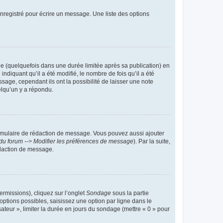
nregistré pour écrire un message. Une liste des options
 (quelquefois dans une durée limitée après sa publication) en
iquant qu’il a été modifié, le nombre de fois qu’il a été
sage, cependant ils ont la possibilité de laisser une note
elqu’un y a répondu.
rmulaire de rédaction de message. Vous pouvez aussi ajouter
du forum --> Modifier les préférences de message
). Par la suite,
daction de message.
ermissions), cliquez sur l’onglet
Sondage
sous la partie
ptions possibles, saisissez une option par ligne dans le
ateur », limiter la durée en jours du sondage (mettre « 0 » pour