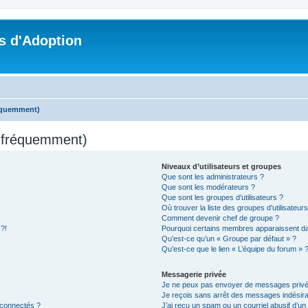
s d'Adoption
réquemment)
s fréquemment)
Niveaux d’utilisateurs et groupes
Que sont les administrateurs ?
Que sont les modérateurs ?
Que sont les groupes d’utilisateurs ?
Où trouver la liste des groupes d’utilisateur
Comment devenir chef de groupe ?
 ?!
Pourquoi certains membres apparaissent dan
Qu’est-ce qu’un « Groupe par défaut » ?
Qu’est-ce que le lien « L’équipe du forum » 
Messagerie privée
Je ne peux pas envoyer de messages privé
Je reçois sans arrêt des messages indésira
 connectés ?
J’ai reçu un spam ou un courriel abusif d’u