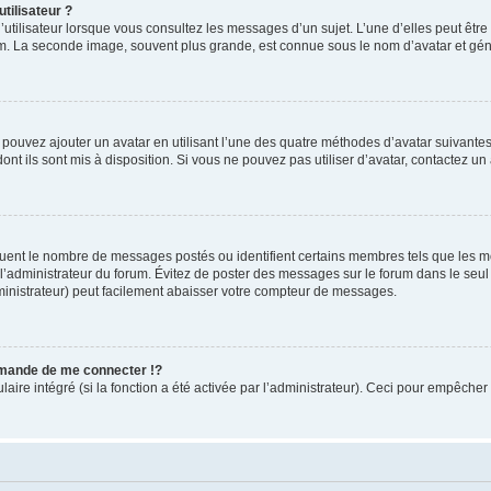
tilisateur ?
utilisateur lorsque vous consultez les messages d’un sujet. L’une d’elles peut êtr
rum. La seconde image, souvent plus grande, est connue sous le nom d’avatar et 
s pouvez ajouter un avatar en utilisant l’une des quatre méthodes d’avatar suivantes 
ont ils sont mis à disposition. Si vous ne pouvez pas utiliser d’avatar, contactez un
iquent le nombre de messages postés ou identifient certains membres tels que les 
ar l’administrateur du forum. Évitez de poster des messages sur le forum dans le seu
ministrateur) peut facilement abaisser votre compteur de messages.
mande de me connecter !?
re intégré (si la fonction a été activée par l’administrateur). Ceci pour empêcher l’u