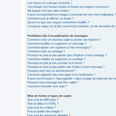
Les heures ne sont pas correctes !
J’ai changé mon fuseau horaire et l’heure est toujours incorrecte !
Ma langue n’est pas dans la liste !
A quoi correspondent les images à proximité de mon nom d’utilisateur 
Comment puis-je afficher un avatar ?
Qu’est-ce que mon rang et comment le modifier ?
Lorsque je clique sur le lien
courriel
d’un membre, on me demande de m
Problèmes liés à la publication de messages
Comment créer un nouveau sujet ou poster une réponse ?
Comment modifier ou supprimer un message ?
Comment ajouter une signature à mes messages ?
Comment créer un sondage ?
Pourquoi ne puis-je pas ajouter plus d’options à mon sondage ?
Comment modifier ou supprimer un sondage ?
Pourquoi ne puis-je pas accéder à un forum ?
Pourquoi ne puis-je pas joindre des fichiers à mon message ?
Pourquoi ai-je reçu un avertissement ?
Comment rapporter des messages à un modérateur ?
À quoi sert le bouton « Sauvegarder » dans la page de rédaction de 
Pourquoi mon message doit être validé ?
Comment remonter mon sujet ?
Mise en forme et types de sujets
Que sont les BBCodes ?
Puis-je utiliser le HTML ?
Que sont les smileys ?
Puis-je publier des images ?
Que sont les annonces globales ?