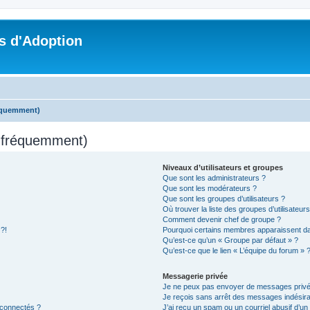
s d'Adoption
réquemment)
s fréquemment)
Niveaux d’utilisateurs et groupes
Que sont les administrateurs ?
Que sont les modérateurs ?
Que sont les groupes d’utilisateurs ?
Où trouver la liste des groupes d’utilisateur
Comment devenir chef de groupe ?
 ?!
Pourquoi certains membres apparaissent dan
Qu’est-ce qu’un « Groupe par défaut » ?
Qu’est-ce que le lien « L’équipe du forum » 
Messagerie privée
Je ne peux pas envoyer de messages privé
Je reçois sans arrêt des messages indésira
 connectés ?
J’ai reçu un spam ou un courriel abusif d’u