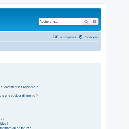
Rechercher
Recherche avancé
S’enregistrer
Connexion
s et comment les rejoindre ?
s une couleur différente ?
?
s !
bles !
n membre de ce forum !