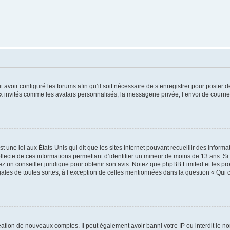
t avoir configuré les forums afin qu’il soit nécessaire de s’enregistrer pour poster
x invités comme les avatars personnalisés, la messagerie privée, l’envoi de courri
t une loi aux États-Unis qui dit que les sites Internet pouvant recueillir des infor
ollecte de ces informations permettant d’identifier un mineur de moins de 13 ans. S
tez un conseiller juridique pour obtenir son avis. Notez que phpBB Limited et les pr
gales de toutes sortes, à l’exception de celles mentionnées dans la question « Qui
réation de nouveaux comptes. Il peut également avoir banni votre IP ou interdit le no