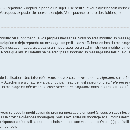
 « Répondre » depuis la page d’un sujet. Il se peut que vous ayez besoin d’être e
: Vous
pouvez
poster de nouveaux sujets, Vous
pouvez
joindre des fichiers, etc.
modifier ou supprimer que vos propres messages. Vous pouvez modifier un message
lqu’un a déjà répondu au message, un petit texte s’affichera en bas du message ind
n. Ce message n’apparaîtra pas si un modérateur ou un administrateur modifie le mes
ive. Notez que les utilisateurs ne peuvent pas supprimer un message une fois que qu
e l’utilisateur. Une fois créée, vous pouvez cocher
Attacher ma signature
sur le fo
 « Attacher ma signature » à partir du panneau de l’utilisateur (onglet
Préférences 
 à un message en décochant la case
Attacher ma signature
dans le formulaire de ré
ouveau sujet ou la modification du premier message d’un sujet (si vous en avez les p
 le droit de créer des sondages). Saisissez le titre du sondage et au moins deux o
onses qu’un utilisateur peut choisir lors de son vote dans « Option(s) par l’utilis
er leur vote.