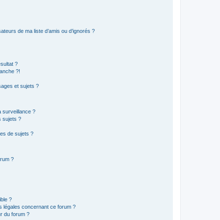
ateurs de ma liste d’amis ou d’ignorés ?
sultat ?
anche ?!
ages et sujets ?
a surveillance ?
 sujets ?
es de sujets ?
orum ?
ible ?
ns légales concernant ce forum ?
r du forum ?