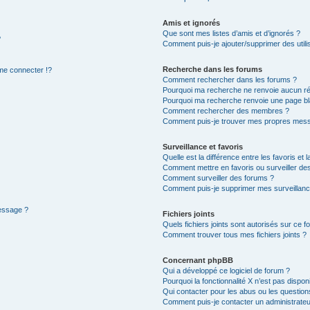
Amis et ignorés
Que sont mes listes d’amis et d’ignorés ?
?
Comment puis-je ajouter/supprimer des utilis
Recherche dans les forums
e connecter !?
Comment rechercher dans les forums ?
Pourquoi ma recherche ne renvoie aucun ré
Pourquoi ma recherche renvoie une page bl
Comment rechercher des membres ?
Comment puis-je trouver mes propres mess
Surveillance et favoris
Quelle est la différence entre les favoris et l
Comment mettre en favoris ou surveiller des
Comment surveiller des forums ?
Comment puis-je supprimer mes surveillanc
message ?
Fichiers joints
Quels fichiers joints sont autorisés sur ce f
Comment trouver tous mes fichiers joints ?
Concernant phpBB
Qui a développé ce logiciel de forum ?
Pourquoi la fonctionnalité X n’est pas dispon
Qui contacter pour les abus ou les questio
Comment puis-je contacter un administrateu