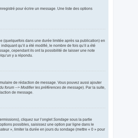
nregistré pour écrire un message. Une liste des options
 (quelquefois dans une durée limitée après sa publication) en
iquant qu’il a été modifié, le nombre de fois qu’il a été
sage, cependant ils ont la possibilité de laisser une note
elqu’un y a répondu.
rmulaire de rédaction de message. Vous pouvez aussi ajouter
du forum --> Modifier les préférences de message
). Par la suite,
daction de message.
ermissions), cliquez sur l’onglet
Sondage
sous la partie
ptions possibles, saisissez une option par ligne dans le
ateur », limiter la durée en jours du sondage (mettre « 0 » pour