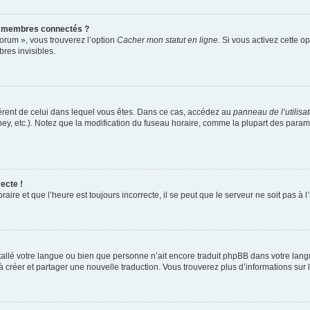
s membres connectés ?
forum », vous trouverez l’option
Cacher mon statut en ligne
. Si vous activez cette o
es invisibles.
ifférent de celui dans lequel vous êtes. Dans ce cas, accédez au
panneau de l’utilisa
ney, etc.). Notez que la modification du fuseau horaire, comme la plupart des para
ecte !
aire et que l’heure est toujours incorrecte, il se peut que le serveur ne soit pas à
installé votre langue ou bien que personne n’ait encore traduit phpBB dans votre l
s à créer et partager une nouvelle traduction. Vous trouverez plus d’informations sur l