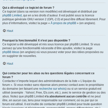
Qui a développé ce logiciel de forum ?
Ce logiciel (dans sa version non modifiée) est développé et distribué par
phpBB Limited
, qui en a les droits d’auteur. Il est publié sous la licence
publique générale GNU version 2 (GPL-2.0) et peut être diffusé librement. Pour
plus d’informations, visitez la page «
À propos de phpBB
» (en anglais).
Haut
Pourquoi la fonctionnalité X n’est pas disponible ?
Ce logiciel a été développé et mis sous licence par phpBB Limited. Si vous
pensez qu’une fonctionnalité nécessite d’être ajoutée, visitez la page
phpBB Ideas
(en anglais) où vous pouvez voter pour des idées proposées ou
en suggérer de nouvelles.
Haut
Qui contacter pour les abus ou les questions légales concernant ce
forum ?
Contactez n’importe lequel des administrateurs de la liste « L’équipe du
forum ». Si vous restez sans réponse alors prenez contact avec le propriétaire
du domaine (en faisant une
recherche sur whois
) ou si un service gratuit est
utilisé (exemple : Yahoo!, Free, f2s.com, etc.), avec le service de gestion ou des
abus. Notez que phpBB Limited
n’a absolument aucun contrôle
et ne peut
être, en aucun cas, tenu pour responsable sur
comment
,
où
ou
par qui
ce
forum est utilisé. Il est inutile de contacter phpBB Limited pour toute question