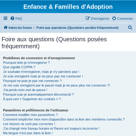
Enfance & Familles d'Adoption
FAQ
S’enregistrer
Connexion
R
Index du forum
Foire aux questions (Questions posées fréquemment)
e
Foire aux questions (Questions posées
c
fréquemment)
h
e
Problèmes de connexion et d’enregistrement
Pourquoi dois-je m’enregistrer ?
r
Que signifie COPPA ?
c
Je souhaite m’enregistrer, mais je n’y parviens pas !
Je suis enregistré mais je ne peux pas me connecter !
h
Pourquoi ne puis-je pas me connecter ?
Je me suis enregistré par le passé mais je ne peux plus me connecter ?!
e
J’ai perdu mon mot de passe !
r
Pourquoi suis-je automatiquement déconnecté ?
À quoi sert « Supprimer les cookies » ?
Paramètres et préférences de l’utilisateur
Comment modifier mes paramètres ?
Comment empêcher mon nom d’apparaître dans la liste des membres connectés ?
Les heures ne sont pas correctes !
J’ai changé mon fuseau horaire et l’heure est toujours incorrecte !
Ma langue n’est pas dans la liste !