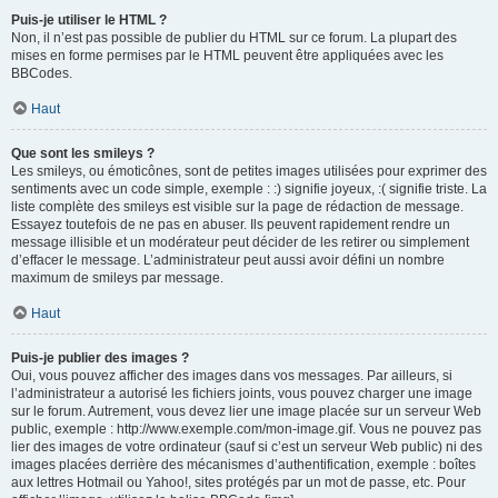
Puis-je utiliser le HTML ?
Non, il n’est pas possible de publier du HTML sur ce forum. La plupart des
mises en forme permises par le HTML peuvent être appliquées avec les
BBCodes.
Haut
Que sont les smileys ?
Les smileys, ou émoticônes, sont de petites images utilisées pour exprimer des
sentiments avec un code simple, exemple : :) signifie joyeux, :( signifie triste. La
liste complète des smileys est visible sur la page de rédaction de message.
Essayez toutefois de ne pas en abuser. Ils peuvent rapidement rendre un
message illisible et un modérateur peut décider de les retirer ou simplement
d’effacer le message. L’administrateur peut aussi avoir défini un nombre
maximum de smileys par message.
Haut
Puis-je publier des images ?
Oui, vous pouvez afficher des images dans vos messages. Par ailleurs, si
l’administrateur a autorisé les fichiers joints, vous pouvez charger une image
sur le forum. Autrement, vous devez lier une image placée sur un serveur Web
public, exemple : http://www.exemple.com/mon-image.gif. Vous ne pouvez pas
lier des images de votre ordinateur (sauf si c’est un serveur Web public) ni des
images placées derrière des mécanismes d’authentification, exemple : boîtes
aux lettres Hotmail ou Yahoo!, sites protégés par un mot de passe, etc. Pour