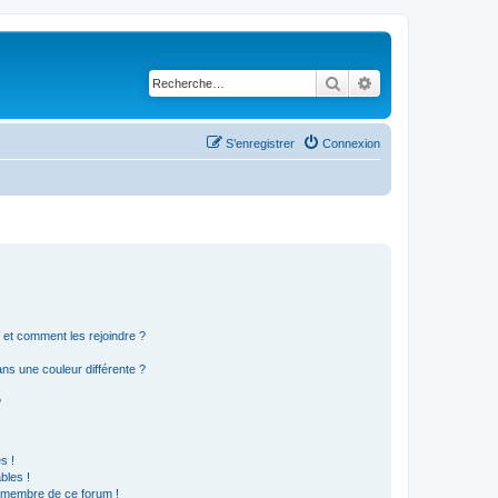
Rechercher
Recherche avancé
S’enregistrer
Connexion
s et comment les rejoindre ?
s une couleur différente ?
?
s !
bles !
n membre de ce forum !