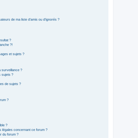
ateurs de ma liste d’amis ou d’ignorés ?
sultat ?
anche ?!
ages et sujets ?
a surveillance ?
 sujets ?
es de sujets ?
orum ?
ible ?
ns légales concernant ce forum ?
r du forum ?