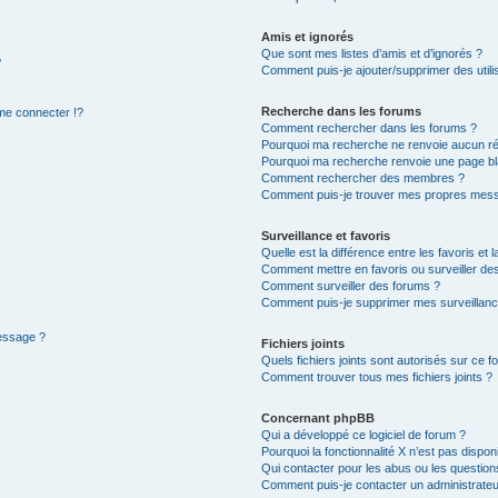
Amis et ignorés
Que sont mes listes d’amis et d’ignorés ?
?
Comment puis-je ajouter/supprimer des utilis
Recherche dans les forums
e connecter !?
Comment rechercher dans les forums ?
Pourquoi ma recherche ne renvoie aucun ré
Pourquoi ma recherche renvoie une page bl
Comment rechercher des membres ?
Comment puis-je trouver mes propres mess
Surveillance et favoris
Quelle est la différence entre les favoris et l
Comment mettre en favoris ou surveiller des
Comment surveiller des forums ?
Comment puis-je supprimer mes surveillanc
message ?
Fichiers joints
Quels fichiers joints sont autorisés sur ce f
Comment trouver tous mes fichiers joints ?
Concernant phpBB
Qui a développé ce logiciel de forum ?
Pourquoi la fonctionnalité X n’est pas dispon
Qui contacter pour les abus ou les questio
Comment puis-je contacter un administrateu