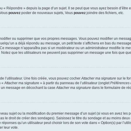
 « Répondre » depuis la page d’un sujet. Il se peut que vous ayez besoin d’être e
: Vous
pouvez
poster de nouveaux sujets, Vous
pouvez
joindre des fichiers, etc.
modifier ou supprimer que vos propres messages. Vous pouvez modifier un message
lqu’un a déjà répondu au message, un petit texte s’affichera en bas du message ind
n. Ce message n’apparaîtra pas si un modérateur ou un administrateur modifie le mes
ive. Notez que les utilisateurs ne peuvent pas supprimer un message une fois que qu
e l’utilisateur. Une fois créée, vous pouvez cocher
Attacher ma signature
sur le fo
 « Attacher ma signature » à partir du panneau de l’utilisateur (onglet
Préférences 
 à un message en décochant la case
Attacher ma signature
dans le formulaire de ré
ouveau sujet ou la modification du premier message d’un sujet (si vous en avez les p
 le droit de créer des sondages). Saisissez le titre du sondage et au moins deux o
onses qu’un utilisateur peut choisir lors de son vote dans « Option(s) par l’utilis
er leur vote.