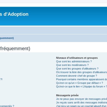
s d'Adoption
réquemment)
s fréquemment)
Niveaux d’utilisateurs et groupes
Que sont les administrateurs ?
Que sont les modérateurs ?
Que sont les groupes d’utilisateurs ?
Où trouver la liste des groupes d’utilisateur
Comment devenir chef de groupe ?
 ?!
Pourquoi certains membres apparaissent dan
Qu’est-ce qu’un « Groupe par défaut » ?
Qu’est-ce que le lien « L’équipe du forum » 
Messagerie privée
Je ne peux pas envoyer de messages privé
Je reçois sans arrêt des messages indésira
 connectés ?
J’ai reçu un spam ou un courriel abusif d’u