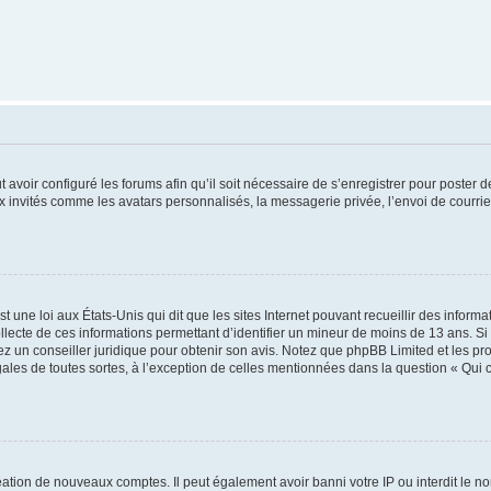
t avoir configuré les forums afin qu’il soit nécessaire de s’enregistrer pour poster
x invités comme les avatars personnalisés, la messagerie privée, l’envoi de courri
t une loi aux États-Unis qui dit que les sites Internet pouvant recueillir des infor
ollecte de ces informations permettant d’identifier un mineur de moins de 13 ans. S
tez un conseiller juridique pour obtenir son avis. Notez que phpBB Limited et les pr
gales de toutes sortes, à l’exception de celles mentionnées dans la question « Qui
réation de nouveaux comptes. Il peut également avoir banni votre IP ou interdit le no