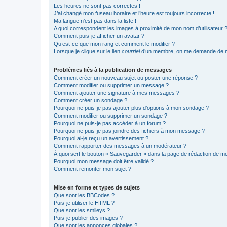
Les heures ne sont pas correctes !
J’ai changé mon fuseau horaire et l’heure est toujours incorrecte !
Ma langue n’est pas dans la liste !
A quoi correspondent les images à proximité de mon nom d’utilisateur 
Comment puis-je afficher un avatar ?
Qu’est-ce que mon rang et comment le modifier ?
Lorsque je clique sur le lien
courriel
d’un membre, on me demande de m
Problèmes liés à la publication de messages
Comment créer un nouveau sujet ou poster une réponse ?
Comment modifier ou supprimer un message ?
Comment ajouter une signature à mes messages ?
Comment créer un sondage ?
Pourquoi ne puis-je pas ajouter plus d’options à mon sondage ?
Comment modifier ou supprimer un sondage ?
Pourquoi ne puis-je pas accéder à un forum ?
Pourquoi ne puis-je pas joindre des fichiers à mon message ?
Pourquoi ai-je reçu un avertissement ?
Comment rapporter des messages à un modérateur ?
À quoi sert le bouton « Sauvegarder » dans la page de rédaction de 
Pourquoi mon message doit être validé ?
Comment remonter mon sujet ?
Mise en forme et types de sujets
Que sont les BBCodes ?
Puis-je utiliser le HTML ?
Que sont les smileys ?
Puis-je publier des images ?
Que sont les annonces globales ?