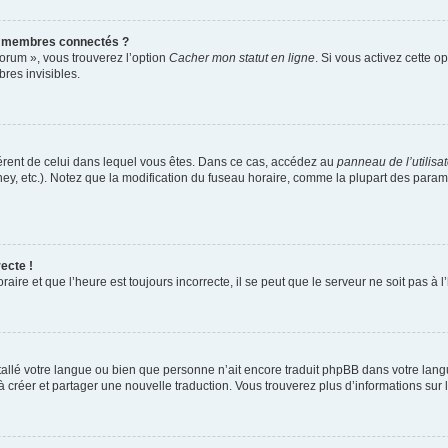
s membres connectés ?
forum », vous trouverez l’option
Cacher mon statut en ligne
. Si vous activez cette o
es invisibles.
ifférent de celui dans lequel vous êtes. Dans ce cas, accédez au
panneau de l’utilisa
ney, etc.). Notez que la modification du fuseau horaire, comme la plupart des para
ecte !
aire et que l’heure est toujours incorrecte, il se peut que le serveur ne soit pas à
installé votre langue ou bien que personne n’ait encore traduit phpBB dans votre l
s à créer et partager une nouvelle traduction. Vous trouverez plus d’informations sur l