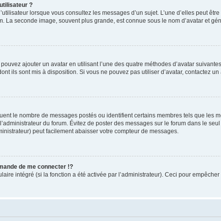
tilisateur ?
utilisateur lorsque vous consultez les messages d’un sujet. L’une d’elles peut êtr
rum. La seconde image, souvent plus grande, est connue sous le nom d’avatar et 
s pouvez ajouter un avatar en utilisant l’une des quatre méthodes d’avatar suivantes 
ont ils sont mis à disposition. Si vous ne pouvez pas utiliser d’avatar, contactez un
iquent le nombre de messages postés ou identifient certains membres tels que les 
ar l’administrateur du forum. Évitez de poster des messages sur le forum dans le seu
ministrateur) peut facilement abaisser votre compteur de messages.
mande de me connecter !?
re intégré (si la fonction a été activée par l’administrateur). Ceci pour empêcher l’u