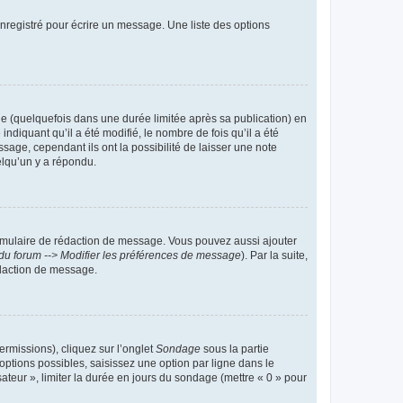
nregistré pour écrire un message. Une liste des options
 (quelquefois dans une durée limitée après sa publication) en
iquant qu’il a été modifié, le nombre de fois qu’il a été
sage, cependant ils ont la possibilité de laisser une note
elqu’un y a répondu.
rmulaire de rédaction de message. Vous pouvez aussi ajouter
du forum --> Modifier les préférences de message
). Par la suite,
daction de message.
ermissions), cliquez sur l’onglet
Sondage
sous la partie
ptions possibles, saisissez une option par ligne dans le
ateur », limiter la durée en jours du sondage (mettre « 0 » pour