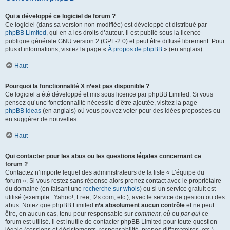
Qui a développé ce logiciel de forum ?
Ce logiciel (dans sa version non modifiée) est développé et distribué par
phpBB Limited
, qui en a les droits d’auteur. Il est publié sous la licence
publique générale GNU version 2 (GPL-2.0) et peut être diffusé librement. Pour
plus d’informations, visitez la page «
À propos de phpBB
» (en anglais).
Haut
Pourquoi la fonctionnalité X n’est pas disponible ?
Ce logiciel a été développé et mis sous licence par phpBB Limited. Si vous
pensez qu’une fonctionnalité nécessite d’être ajoutée, visitez la page
phpBB Ideas
(en anglais) où vous pouvez voter pour des idées proposées ou
en suggérer de nouvelles.
Haut
Qui contacter pour les abus ou les questions légales concernant ce
forum ?
Contactez n’importe lequel des administrateurs de la liste « L’équipe du
forum ». Si vous restez sans réponse alors prenez contact avec le propriétaire
du domaine (en faisant une
recherche sur whois
) ou si un service gratuit est
utilisé (exemple : Yahoo!, Free, f2s.com, etc.), avec le service de gestion ou des
abus. Notez que phpBB Limited
n’a absolument aucun contrôle
et ne peut
être, en aucun cas, tenu pour responsable sur
comment
,
où
ou
par qui
ce
forum est utilisé. Il est inutile de contacter phpBB Limited pour toute question