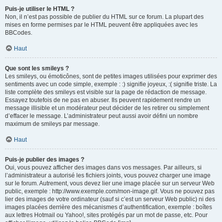
Puis-je utiliser le HTML ?
Non, il n’est pas possible de publier du HTML sur ce forum. La plupart des
mises en forme permises par le HTML peuvent être appliquées avec les
BBCodes.
Haut
Que sont les smileys ?
Les smileys, ou émoticônes, sont de petites images utilisées pour exprimer des
sentiments avec un code simple, exemple : :) signifie joyeux, :( signifie triste. La
liste complète des smileys est visible sur la page de rédaction de message.
Essayez toutefois de ne pas en abuser. Ils peuvent rapidement rendre un
message illisible et un modérateur peut décider de les retirer ou simplement
d’effacer le message. L’administrateur peut aussi avoir défini un nombre
maximum de smileys par message.
Haut
Puis-je publier des images ?
Oui, vous pouvez afficher des images dans vos messages. Par ailleurs, si
l’administrateur a autorisé les fichiers joints, vous pouvez charger une image
sur le forum. Autrement, vous devez lier une image placée sur un serveur Web
public, exemple : http://www.exemple.com/mon-image.gif. Vous ne pouvez pas
lier des images de votre ordinateur (sauf si c’est un serveur Web public) ni des
images placées derrière des mécanismes d’authentification, exemple : boîtes
aux lettres Hotmail ou Yahoo!, sites protégés par un mot de passe, etc. Pour