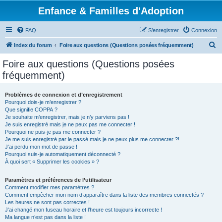
Enfance & Familles d'Adoption
FAQ
S’enregistrer
Connexion
R
Index du forum
Foire aux questions (Questions posées fréquemment)
e
Foire aux questions (Questions posées
c
fréquemment)
h
e
Problèmes de connexion et d’enregistrement
Pourquoi dois-je m’enregistrer ?
r
Que signifie COPPA ?
c
Je souhaite m’enregistrer, mais je n’y parviens pas !
Je suis enregistré mais je ne peux pas me connecter !
h
Pourquoi ne puis-je pas me connecter ?
Je me suis enregistré par le passé mais je ne peux plus me connecter ?!
e
J’ai perdu mon mot de passe !
r
Pourquoi suis-je automatiquement déconnecté ?
À quoi sert « Supprimer les cookies » ?
Paramètres et préférences de l’utilisateur
Comment modifier mes paramètres ?
Comment empêcher mon nom d’apparaître dans la liste des membres connectés ?
Les heures ne sont pas correctes !
J’ai changé mon fuseau horaire et l’heure est toujours incorrecte !
Ma langue n’est pas dans la liste !