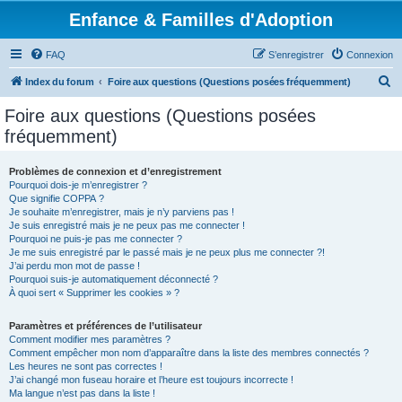
Enfance & Familles d'Adoption
FAQ
S’enregistrer
Connexion
R
Index du forum
Foire aux questions (Questions posées fréquemment)
e
Foire aux questions (Questions posées
c
fréquemment)
h
e
Problèmes de connexion et d’enregistrement
Pourquoi dois-je m’enregistrer ?
r
Que signifie COPPA ?
c
Je souhaite m’enregistrer, mais je n’y parviens pas !
Je suis enregistré mais je ne peux pas me connecter !
h
Pourquoi ne puis-je pas me connecter ?
Je me suis enregistré par le passé mais je ne peux plus me connecter ?!
e
J’ai perdu mon mot de passe !
r
Pourquoi suis-je automatiquement déconnecté ?
À quoi sert « Supprimer les cookies » ?
Paramètres et préférences de l’utilisateur
Comment modifier mes paramètres ?
Comment empêcher mon nom d’apparaître dans la liste des membres connectés ?
Les heures ne sont pas correctes !
J’ai changé mon fuseau horaire et l’heure est toujours incorrecte !
Ma langue n’est pas dans la liste !