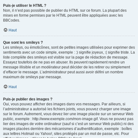
Puis-je utiliser le HTML ?
Non, il n’est pas possible de publier du HTML sur ce forum. La plupart des
mises en forme permises par le HTML peuvent être appliquées avec les
BBCodes.
Haut
Que sont les smileys ?
Les smileys, ou émoticônes, sont de petites images utilisées pour exprimer des
sentiments avec un code simple, exemple : :) signifie joyeux, :( signifie triste. La
liste complète des smileys est visible sur la page de rédaction de message.
Essayez toutefois de ne pas en abuser. Ils peuvent rapidement rendre un
message illisible et un modérateur peut décider de les retirer ou simplement
d’effacer le message. L’administrateur peut aussi avoir défini un nombre
maximum de smileys par message.
Haut
Puis-je publier des images ?
Oui, vous pouvez afficher des images dans vos messages. Par ailleurs, si
l’administrateur a autorisé les fichiers joints, vous pouvez charger une image
sur le forum. Autrement, vous devez lier une image placée sur un serveur Web
public, exemple : http://www.exemple.com/mon-image.gif. Vous ne pouvez pas
lier des images de votre ordinateur (sauf si c’est un serveur Web public) ni des
images placées derrière des mécanismes d’authentification, exemple : boîtes
aux lettres Hotmail ou Yahoo!, sites protégés par un mot de passe, etc. Pour