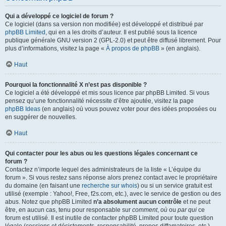
Qui a développé ce logiciel de forum ?
Ce logiciel (dans sa version non modifiée) est développé et distribué par
phpBB Limited
, qui en a les droits d’auteur. Il est publié sous la licence
publique générale GNU version 2 (GPL-2.0) et peut être diffusé librement. Pour
plus d’informations, visitez la page «
À propos de phpBB
» (en anglais).
Haut
Pourquoi la fonctionnalité X n’est pas disponible ?
Ce logiciel a été développé et mis sous licence par phpBB Limited. Si vous
pensez qu’une fonctionnalité nécessite d’être ajoutée, visitez la page
phpBB Ideas
(en anglais) où vous pouvez voter pour des idées proposées ou
en suggérer de nouvelles.
Haut
Qui contacter pour les abus ou les questions légales concernant ce
forum ?
Contactez n’importe lequel des administrateurs de la liste « L’équipe du
forum ». Si vous restez sans réponse alors prenez contact avec le propriétaire
du domaine (en faisant une
recherche sur whois
) ou si un service gratuit est
utilisé (exemple : Yahoo!, Free, f2s.com, etc.), avec le service de gestion ou des
abus. Notez que phpBB Limited
n’a absolument aucun contrôle
et ne peut
être, en aucun cas, tenu pour responsable sur
comment
,
où
ou
par qui
ce
forum est utilisé. Il est inutile de contacter phpBB Limited pour toute question