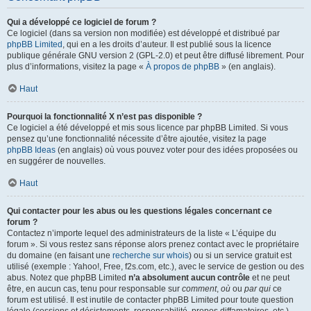
Qui a développé ce logiciel de forum ?
Ce logiciel (dans sa version non modifiée) est développé et distribué par
phpBB Limited
, qui en a les droits d’auteur. Il est publié sous la licence
publique générale GNU version 2 (GPL-2.0) et peut être diffusé librement. Pour
plus d’informations, visitez la page «
À propos de phpBB
» (en anglais).
Haut
Pourquoi la fonctionnalité X n’est pas disponible ?
Ce logiciel a été développé et mis sous licence par phpBB Limited. Si vous
pensez qu’une fonctionnalité nécessite d’être ajoutée, visitez la page
phpBB Ideas
(en anglais) où vous pouvez voter pour des idées proposées ou
en suggérer de nouvelles.
Haut
Qui contacter pour les abus ou les questions légales concernant ce
forum ?
Contactez n’importe lequel des administrateurs de la liste « L’équipe du
forum ». Si vous restez sans réponse alors prenez contact avec le propriétaire
du domaine (en faisant une
recherche sur whois
) ou si un service gratuit est
utilisé (exemple : Yahoo!, Free, f2s.com, etc.), avec le service de gestion ou des
abus. Notez que phpBB Limited
n’a absolument aucun contrôle
et ne peut
être, en aucun cas, tenu pour responsable sur
comment
,
où
ou
par qui
ce
forum est utilisé. Il est inutile de contacter phpBB Limited pour toute question