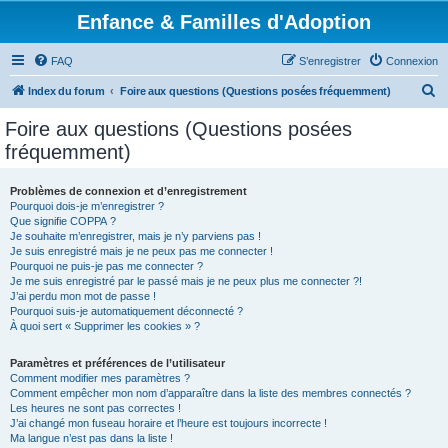
Enfance & Familles d'Adoption
FAQ
S’enregistrer
Connexion
R
Index du forum
Foire aux questions (Questions posées fréquemment)
e
Foire aux questions (Questions posées
c
fréquemment)
h
e
Problèmes de connexion et d’enregistrement
Pourquoi dois-je m’enregistrer ?
r
Que signifie COPPA ?
c
Je souhaite m’enregistrer, mais je n’y parviens pas !
Je suis enregistré mais je ne peux pas me connecter !
h
Pourquoi ne puis-je pas me connecter ?
Je me suis enregistré par le passé mais je ne peux plus me connecter ?!
e
J’ai perdu mon mot de passe !
r
Pourquoi suis-je automatiquement déconnecté ?
À quoi sert « Supprimer les cookies » ?
Paramètres et préférences de l’utilisateur
Comment modifier mes paramètres ?
Comment empêcher mon nom d’apparaître dans la liste des membres connectés ?
Les heures ne sont pas correctes !
J’ai changé mon fuseau horaire et l’heure est toujours incorrecte !
Ma langue n’est pas dans la liste !