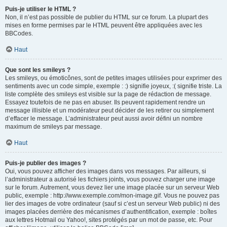
Puis-je utiliser le HTML ?
Non, il n’est pas possible de publier du HTML sur ce forum. La plupart des
mises en forme permises par le HTML peuvent être appliquées avec les
BBCodes.
Haut
Que sont les smileys ?
Les smileys, ou émoticônes, sont de petites images utilisées pour exprimer des
sentiments avec un code simple, exemple : :) signifie joyeux, :( signifie triste. La
liste complète des smileys est visible sur la page de rédaction de message.
Essayez toutefois de ne pas en abuser. Ils peuvent rapidement rendre un
message illisible et un modérateur peut décider de les retirer ou simplement
d’effacer le message. L’administrateur peut aussi avoir défini un nombre
maximum de smileys par message.
Haut
Puis-je publier des images ?
Oui, vous pouvez afficher des images dans vos messages. Par ailleurs, si
l’administrateur a autorisé les fichiers joints, vous pouvez charger une image
sur le forum. Autrement, vous devez lier une image placée sur un serveur Web
public, exemple : http://www.exemple.com/mon-image.gif. Vous ne pouvez pas
lier des images de votre ordinateur (sauf si c’est un serveur Web public) ni des
images placées derrière des mécanismes d’authentification, exemple : boîtes
aux lettres Hotmail ou Yahoo!, sites protégés par un mot de passe, etc. Pour